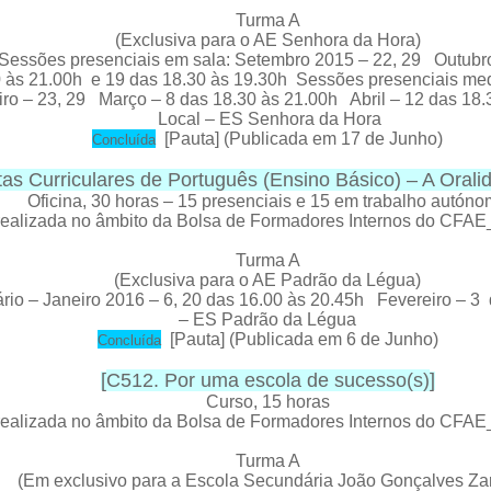
Turma A
(Exclusiva para o AE Senhora da Hora)
Sessões presenciais em sala:
Setembro 2015 – 22, 29 Outubr
0 às 21.00h e 19 das 18.30 às 19.30h
Sessões presenciais me
iro – 23, 29 Março – 8 das 18.30 às 21.00h Abril – 12 das 18
Local – ES Senhora da Hora
[
Pauta
] (Publicada em 17 de Junho)
C
oncluída
as Curriculares de Português (Ensino Básico) – A Oralid
Oficina
, 30 horas – 15 presenciais e 15 em trabalho autón
ealizada no âmbito da Bolsa de Formadores Internos do CFA
Turma A
(Exclusiva para o AE Padrão da Légua)
o – Janeiro 2016 – 6, 20 das 16.00 às 20.45h Fevereiro – 3 
– ES Padrão da Légua
[
Pauta
] (Publicada em 6 de Junho)
C
oncluída
[
C512. Por uma escola de sucesso(s)
]
Curso
, 15 horas
ealizada no âmbito da Bolsa de Formadores Internos do CFA
Turma A
(Em exclusivo para a Escola Secundária João Gonçalves Za