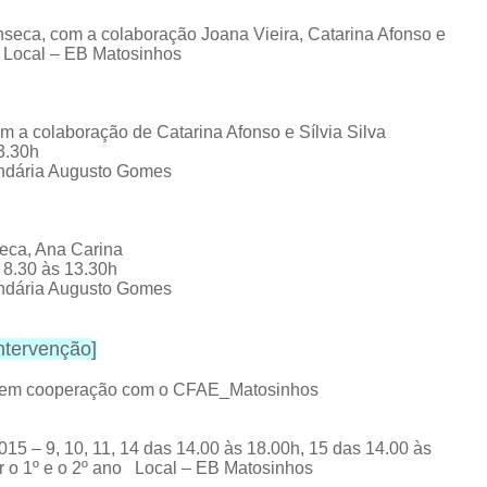
seca, com a colaboração Joana Vieira, Catarina Afonso e
h Local – EB Matosinhos
 a colaboração de Catarina Afonso e Sílvia Silva
13.30h
ndária Augusto Gomes
eca, Ana Carina
 8.30 às 13.30h
ndária Augusto Gomes
intervenção
]
os em cooperação com o CFAE_Matosinhos
5 – 9, 10, 11, 14 das 14.00 às 18.00h, 15 das 14.00 às
ar o 1º e o 2º ano Local – EB Matosinhos