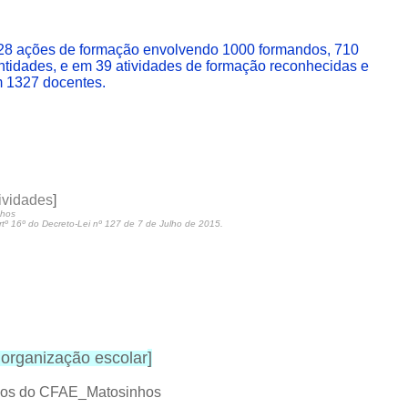
28 ações de formação envolvendo 1000 formandos, 710
ntidades, e em 39 atividades de formação reconhecidas e
m 1327 docentes.
ividades
]
nhos
 16º do Decreto-Lei nº 127 de 7 de Julho de 2015.
organização escolar
]
rnos do CFAE_Matosinhos