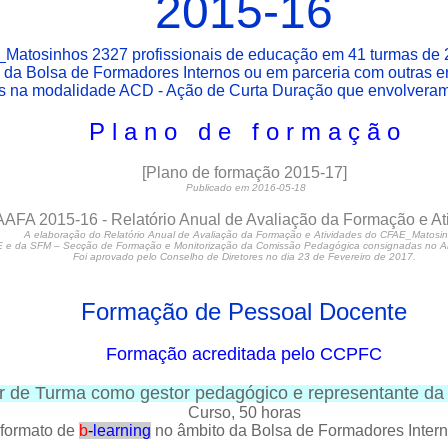
2015-16
Matosinhos 2327 profissionais de educação em 41 turmas de 
 da Bolsa de Formadores Internos ou em parceria com outras e
das na modalidade ACD - Ação de Curta Duração que envolvera
P l a n o d e f o r m a ç ã o
[
Plano de formação 2015-17
]
Publicado em 2016-05-18
AFA 2015-16 - Relatório Anual de Avaliação da Formação e At
A elaboração do Relatório Anual de Avaliação da Formação e Atividades do CFAE_Matosi
E e da SFM – Secção de Formação e Monitorização da Comissão Pedagógica consignadas no Artº
Foi aprovado pelo Conselho de Diretores no dia 23 de Fevereiro de 2017.
Formação de Pessoal Docente
Formação acreditada pelo CCPFC
r de Turma como gestor pedagógico e representante da 
Curso
, 50 horas
formato de
b
-
learning
no âmbito da Bolsa de Formadores Inte