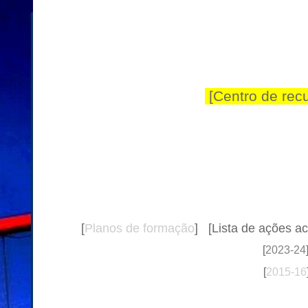
[Centro de rec
[
Planos de formação
]
[Lista de ações ac
[
2023-24
[
2015-16