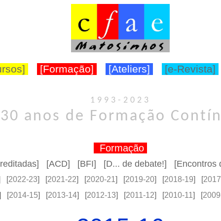
ursos]
[Formação]
[Ateliers]
[e-Revista]
1993-2023
30 anos de Formação Contí
Formação
reditadas]
[ACD]
[
BFI
] [
D... de debate!
]
[
Encontros 
] [
2022-23
] [
2021-22
] [
2020-21
] [
2019-20
] [
2018-19
] [
2017
] [
2014-15
] [
2013-14
] [
2012-13
] [
2011-12
] [
2010-11
] [
2009