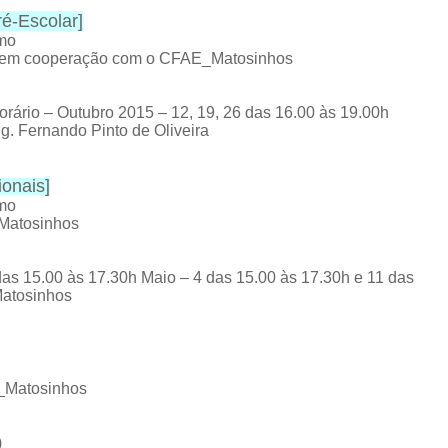
é-Escolar
]
omo
os em cooperação com o CFAE_Matosinhos
rário – Outubro 2015 – 12, 19, 26 das 16.00 às 19.00h
g. Fernando Pinto de Oliveira
ionais
]
omo
Matosinhos
as 15.00 às 17.30h Maio – 4 das 15.00 às 17.30h e 11 das
Matosinhos
E_Matosinhos
)