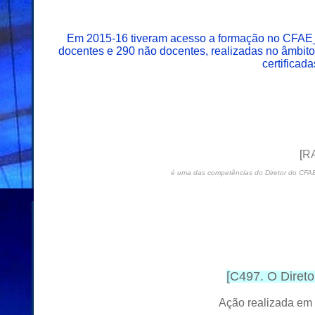
Em 2015-16 tiveram acesso a formação no CFAE_
docentes e 290 não docentes, realizadas no âmbito
certifica
[
RA
é uma das competências do Diretor do CFA
[
C497. O Direto
Ação
realizada
em 