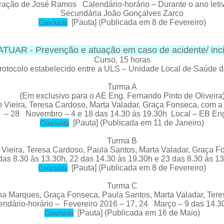
ração de José Ramos Calendário-horário – Durante o ano leti
Secundária João Gonçalves Zarco
[
Pauta
] (Publicada em 8 de Fevereiro)
C
oncluída
UAR - Prevenção e atuação em caso de acidente/ inci
Curso
, 15 horas
protocolo estabelecido entre a ULS – Unidade Local de Saúde
Turma A
(Em exclusivo para o AE Eng. Fernando Pinto de Oliveira
Vieira, Teresa Cardoso, Marta Valadar, Graça Fonseca,
com a
5 – 28 Novembro – 4 e 18 das 14.30 às 19.30h Local – EB Eng.
[
Pauta
] (Publicada em 11 de Janeiro)
C
oncluída
Turma B
ieira, Teresa Cardoso, Paula Santos, Marta Valadar, Graça F
as 8.30 às 13.30h, 22 das 14.30 às 19.30h e 23 das 8.30 às 13
[
Pauta
] (Publicada em 8 de Fevereiro)
C
oncluída
Turma C
na Marques, Graça Fonseca, Paula Santos, Marta Valadar, Ter
endário-horário – Fevereiro 2016 – 17, 24 Março – 9 das 14.
[
Pauta
] (Publicada em 16 de Maio)
C
oncluída