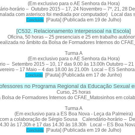
(Em exclusivo para o AE Senhora da Hora)
io-horário – Outubro 2015 – 17, 24 Novembro – 7*, 21, 28 De
inalada com asterisco foi mediada por computador) Local das
[
Pauta
] (Publicada em 19 de Julho)
C
oncluída
[
C532. Relacionamento Interpessoal na Escola
]
Oficina, 50 horas – 25 presenciais e 25 em trabalho autón
ealizada no âmbito da Bolsa de Formadores Internos do CFA
Turma A
(Em exclusivo para o AE Senhora da Hora)
io – Setembro 2015 – 10, 17 das 9.00 às 13.00h Outubro – 21
vereiro – 17 Maio – 4 das 18.00 às 21.00h Local – ES Senhora
[
Pauta
] (Publicada em 17 de Junho)
C
oncluída
ofessores no Programa Regional da Educação Sexual 
Curso
, 25 horas
da Bolsa de Formadores Internos do CFAE_Matosinhos em cola
Turma A
(Em exclusivo para a ES Boa Nova - Leça da Palmeira)
om a colaboração de Sérgio Sousa Calendário-horário – Dezem
14.30 às 17.30h e 17 das 14.30 às 18.30h Local – ES Boa Nova
[
Pauta
] (Publicada em 19 de Julho)
C
oncluída