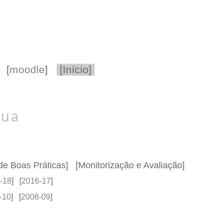
[
moodle
]
[Início]
nua
de Boas Práticas
] [
Monitorização e Avaliação
]
-18
] [
2016-17
]
-10
] [
2008-09
]