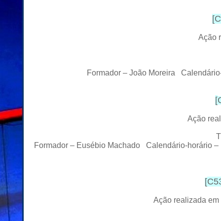
[
C
Ação r
Formador – João Moreira Calendário-h
[
Ação rea
T
Formador – Eusébio Machado Calendário-horário – A
[
C53
Ação
realizada
em 