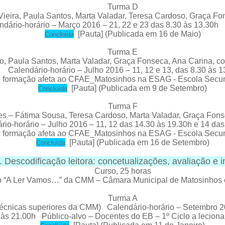
Turma D
eira, Paula Santos, Marta Valadar, Teresa Cardoso, Graça Fon
endário-horário – Março 2016 – 21, 22 e 23 das 8.30 às 13.30
[
Pauta
] (Publicada em 16 de Maio)
C
oncluída
Turma E
 Paula Santos, Marta Valadar, Graça Fonseca, Ana Carina, com
Calendário-horário – Julho 2016 –
11, 12 e 13, das 8.30 às 
e formação afeta ao CFAE_Matosinhos na ESAG - Escola Secu
[
Pauta
] (Publicada em 9 de Setembro)
C
oncluída
Turma F
s – Fátima Sousa, Teresa Cardoso, Marta Valadar, Graça Fons
rio-horário – Julho 2016 –
11, 12 das 14.30 às 19.30h e 14 das
e formação afeta ao CFAE_Matosinhos na ESAG - Escola Secu
[
Pauta
] (Publicada em 16 de Setembro)
C
oncluída
 Descodificação leitora: concetualizações, avaliação e 
Curso
, 25 horas
eto “A Ler Vamos…” da CMM – Câmara Municipal de Matosinh
Turma A
écnicas superiores da CMM) Calendário-horário – Setembro 201
0 às 21.00h
Público-alvo – Docentes do EB – 1º Ciclo a lecion