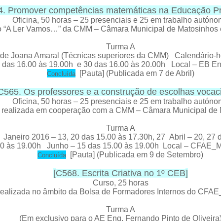
. Promover competências matemáticas na Educação Pr
Oficina
, 50 horas – 25 presenciais e 25 em trabalho autón
eto “A Ler Vamos…” da CMM – Câmara Municipal de Matosinh
Turma A
 de Joana Amaral (Técnicas superiores da CMM) Calendário-ho
3 das 16.00 às 19.00h e 30 das 16.00 às 20.00h Local – EB En
[
Pauta
] (Publicada em 7 de Abril)
C
oncluída
C565. Os professores e a construção de escolhas vocac
Oficina, 50
horas
– 25 presenciais e 25 em trabalho autón
 realizada em cooperação com a CMM – Câmara Municipal de 
Turma A
aneiro 2016 – 13, 20 das 15.00 às 17.30h, 27 Abril – 20, 27 d
0 às 19.00h Junho – 15 das 15.00 às 19.00h Local – CFAE_
[
Pauta
] (Publicada em 9 de Setembro)
C
oncluída
[
C568. Escrita Criativa no 1º CEB
]
Curso, 25
horas
ealizada no âmbito da Bolsa de Formadores Internos do CFA
Turma A
(Em exclusivo para o AE Eng. Fernando Pinto de Oliveira