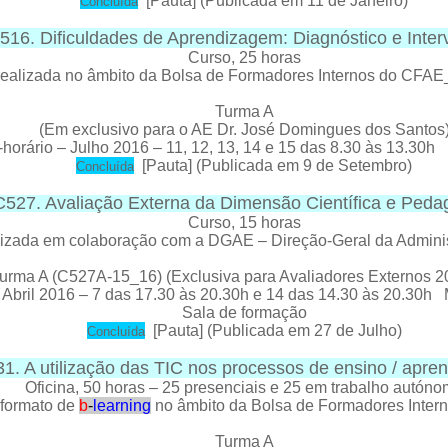
[
Pauta
] (Publicada em 11 de Janeiro)
C
oncluída
516. Dificuldades de Aprendizagem: Diagnóstico e Inte
C
urso, 25 horas
ealizada no âmbito da Bolsa de Formadores Internos do CFA
Turma A
(Em exclusivo para o AE Dr. José Domingues dos Santos
orário – Julho 2016 – 11, 12, 13, 14 e 15 das 8.30 às 13.30
[
Pauta
] (Publicada em 9 de Setembro)
C
oncluída
C527. Avaliação Externa da Dimensão Científica e Peda
Curso
, 15 horas
lizada em colaboração com a DGAE – Direção-Geral da Admini
urma A (C527A-15_16) (Exclusiva para Avaliadores Externos 2
bril 2016 – 7 das 17.30 às 20.30h e 14 das 14.30 às 20.30h
Sala de formação
[
Pauta
] (Publicada em 27 de Julho)
C
oncluída
1. A utilização das TIC nos processos de ensino / apr
Oficina
, 50 horas – 25 presenciais e 25 em trabalho autón
formato de
b
-
learning
no âmbito da Bolsa de Formadores Inte
Turma A