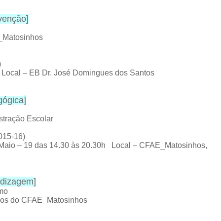
rvenção
]
E_Matosinhos
)
h Local – EB Dr. José Domingues dos Santos
gógica
]
stração Escolar
015-16)
 Maio – 19 das 14.30 às 20.30h Local – CFAE_Matosinhos,
endizagem
]
omo
rnos do CFAE_Matosinhos