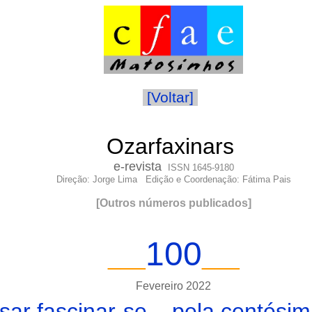
[Voltar]
Ozarfaxinars
e-
revista
ISSN 1645-9180
Direção: Jorge Lima Edição e Coordenação: Fátima Pais
[
Outros números publicados
]
100
__
_
_
__
Fevereiro
2022
ar fascinar-se... pela centésim