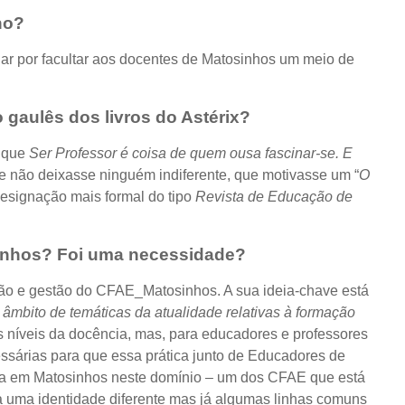
ho?
gnar por facultar aos docentes de Matosinhos um meio de
 gaulês dos livros do Astérix?
a que
Ser Professor é coisa de quem ousa fascinar-se. E
e não deixasse ninguém indiferente, que motivasse um “
O
designação mais formal do tipo
Revista de Educação de
sinhos? Foi uma necessidade?
ão e gestão do CFAE_Matosinhos. A sua ideia-chave está
mbito de temáticas da atualidade relativas à formação
s níveis da docência, mas, para educadores e professores
ssárias para que essa prática junto de Educadores de
lada em Matosinhos neste domínio – um dos CFAE que está
a uma identidade diferente mas já algumas linhas comuns