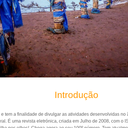
Introdução
tem a finalidade de divulgar as atividades desenvolvidas no â
eral. É uma revista eletrónica, criada em Julho de 2008, com
o I
ilha nos olhos!
. Chega agora ao seu 100º número. Tem atualme