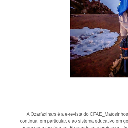
A Ozarfaxinars
é a e-revista do
CFAE_Matosinhos e 
contínua, em particular, e ao sistema educativo em g
quem ousa fascinar-se. E quando se é professor... br