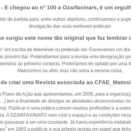
- E chegou ao nº 100 a Ozarfaxinars, é um orgul
nto de partida para, entre outros objetivos, continuarmos a pu
divulgação das suas melhores práticas!
surgiu este nome tão original que faz lembrar o
 em escrita de telemóvel ou pretende ser. Escrevemos um di
ão provém daí. Pretendíamos para a revista uma designação qu
a memória ao primeiro contacto. Poderíamos ter optado por uma 
Matosinhos
ou afim, mas não seria a mesma coisa.
 de criar uma Revista associada ao CFAE_Mato
 Plano de Ação que apresentamos, em 2008, para a organizaç
em a finalidade de divulgar as atividades desenvolvidas no â
eral.
Publicar é uma prática comum noutras profissões e a outro
era. A OZARFAXINARS veio criar o espaço e as condições nece
io passasse a ser uma constante. Já havia experiência insta
” em 1993 a publicar a sua própria revista em papel que tinh