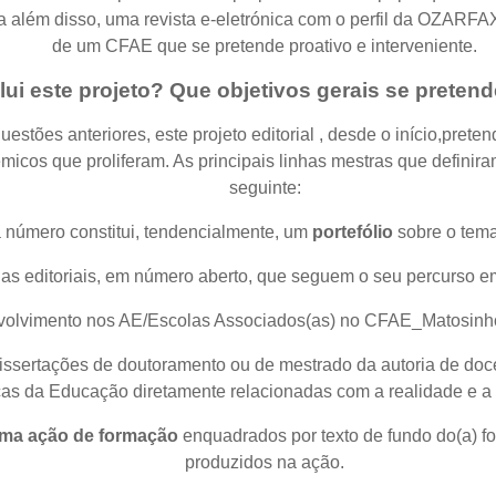
além disso, uma revista e-eletrónica com o perfil da OZARFA
de um CFAE que se pretende proativo e interveniente.
lui este projeto? Que objetivos gerais se pretend
uestões anteriores, este projeto editorial , desde o início,pret
émicos que proliferam. As principais linhas mestras que defin
seguinte:
 número constitui, tendencialmente, um
portefólio
sobre o tema
inhas editoriais, em número aberto, que seguem o seu percurso 
olvimento nos AE/Escolas Associados(as) no CFAE_Matosinhos, 
issertações de doutoramento ou de mestrado da autoria de doc
cas da Educação diretamente relacionadas com a realidade e 
uma ação de formação
enquadrados por texto de fundo do(a) f
produzidos na ação.