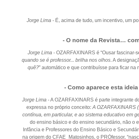
Jorge Lima
- É, acima de tudo, um incentivo, um po
- O nome da Revista… como 
Jorge Lima
- OZARFAXINARS é “Ousar fascinar-se”
quando se é professor... brilha nos olhos
. A designaç
quê?
” automático e que contribuísse para ficar n
-
Como aparece esta ideia
Jorge Lima
- A OZARFAXINARS é parte integrante do
expressa no próprio conceito:
A OZARFAXINARS (…) t
contínua, em particular, e ao sistema educativo em g
do ensino básico e do ensino secundário, não o 
Infância e Professores do Ensino Básico e Secundár
na origem do CFAE_Matosinhos, o PRÓfessor, “nasceu