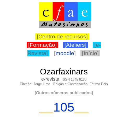
[Centro de recursos]
[Formação]
[Ateliers]
[e-
Revista]
[
moodle
]
[Início]
Ozarfaxinars
e-
revista
ISSN 1645-9180
Direção: Jorge Lima Edição e Coordenação: Fátima Pais
[
Outros números publicados
]
105
__
_
_
__