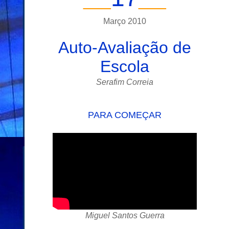
__
_
_
__
Março
20
10
Auto-Avaliação de
Escola
Serafim Correia
PARA COMEÇAR
Miguel Santos Guerra