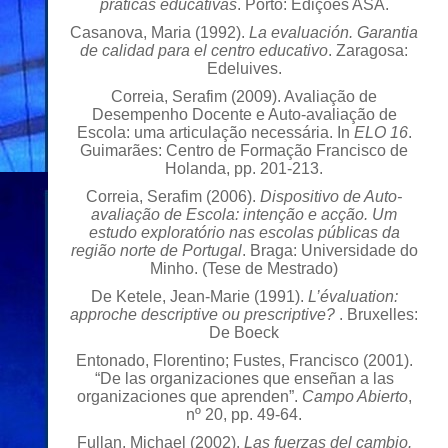
práticas educativas
. Porto: Edições ASA.
Casanova, Maria (1992).
La evaluación. Garantia
de calidad para el centro educativo
. Zaragosa:
Edeluives.
Correia, Serafim (2009). Avaliação de
Desempenho Docente e Auto-avaliação de
Escola: uma articulação necessária. In
ELO 16
.
Guimarães: Centro de Formação Francisco de
Holanda, pp. 201-213.
Correia, Serafim (2006).
Dispositivo de Auto-
avaliação de Escola: intenção e acção. Um
estudo exploratório nas escolas públicas da
região norte de Portugal
. Braga: Universidade do
Minho. (Tese de Mestrado)
De Ketele, Jean-Marie (1991).
L’évaluation:
approche descriptive ou prescriptive?
. Bruxelles:
De Boeck
Entonado, Florentino; Fustes, Francisco (2001).
“De las organizaciones que enseñan a las
organizaciones que aprenden”.
Campo Abierto
,
nº 20, pp. 49-64.
Fullan, Michael (2002).
Las fuerzas del cambio.