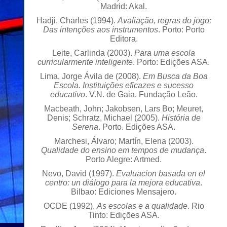
Madrid: Akal.
Hadji, Charles (1994).
Avaliação, regras do jogo:
Das intenções aos instrumentos
. Porto: Porto
Editora.
Leite, Carlinda (2003).
Para uma escola
curricularmente inteligente
. Porto: Edições ASA.
Lima, Jorge Ávila de (2008).
Em Busca da Boa
Escola. Instituições eficazes e sucesso
educativo
. V.N. de Gaia. Fundação Leão.
Macbeath, John; Jakobsen, Lars Bo; Meuret,
Denis; Schratz, Michael (2005).
História de
Serena
. Porto. Edições ASA.
Marchesi, Álvaro; Martín, Elena (2003).
Qualidade do ensino em tempos de mudança
.
Porto Alegre: Artmed.
Nevo, David (1997).
Evaluacion basada en el
centro: un diálogo para la mejora educativa
.
Bilbao: Ediciones Mensajero.
OCDE (1992).
As escolas e a qualidade
. Rio
Tinto: Edições ASA.