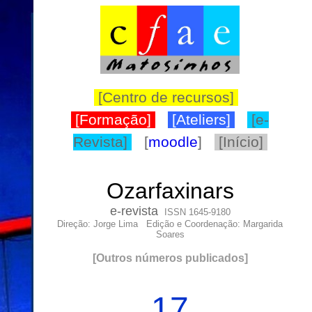
[Centro de recursos]
[Formação]
[Ateliers]
[e-
Revista]
[
moodle
]
[Início]
Ozarfaxinars
e-
revista
ISSN 1645-9180
Direção: Jorge Lima Edição e Coordenação: Margarida
Soares
[
Outros números publicados
]
17