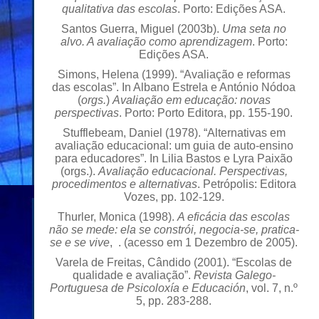
qualitativa das escolas
. Porto: Edições ASA.
Santos Guerra, Miguel (2003b).
Uma seta no
alvo. A avaliação como aprendizagem
. Porto:
Edições ASA.
Simons, Helena (1999). “Avaliação e reformas
das escolas”. In Albano Estrela e António Nódoa
(
orgs.
)
Avaliação em educação: novas
perspectivas
. Porto: Porto Editora, pp. 155-190.
Stufflebeam, Daniel (1978). “Alternativas em
avaliação educacional: um guia de auto-ensino
para educadores”. In Lilia Bastos e Lyra Paixão
(orgs.).
Avaliação educacional. Perspectivas,
procedimentos e alternativas
. Petrópolis: Editora
Vozes, pp. 102-129.
Thurler, Monica (1998).
A eficácia das escolas
não se mede: ela se constrói, negocia-se, pratica-
se e se vive
, . (acesso em 1 Dezembro de 2005).
Varela de Freitas, Cândido (2001). “Escolas de
qualidade e avaliação”.
Revista Galego-
Portuguesa de Psicoloxía e Educación
, vol. 7, n.º
5, pp. 283-288.