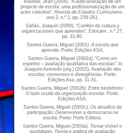
Roullier, Jean (2004). “A auto-avaliação de um
projecto de escola: uma profissionalização de um
actor colectivo”.
Revista de Estudos Curriculares
,
ano 2, n.º 2, pp. 239-261.
Sallán, Joaquín (2000). “Cambio de cultura y
organizaciones que aprenden”.
Educare
, n.º 27,
pp. 31-85.
Santos Guerra, Miguel (2001).
A escola que
aprende
. Porto: Edições ASA.
Santos Guerra, Miguel (2002a). “Como um
espelho – avaliação qualitativa das escolas”. In
Joaquim Azevedo (org.) (2002).
Avaliação das
escolas: consensos e divergências
. Porto:
Edições Asa, pp. 11-31.
Santos Guerra, Miguel (2002b).
Entre bastidores:
O lado oculto da organização escolar
. Porto:
Edições ASA.
Santos Guerra, Miguel (2002c).
Os desafios da
participação: Desenvolver a democracia na
escola
. Porto: Porto Editora.
Santos Guerra, Miguel (2003a).
Tornar visível o
quotidiano. Teoria e prática de avaliação