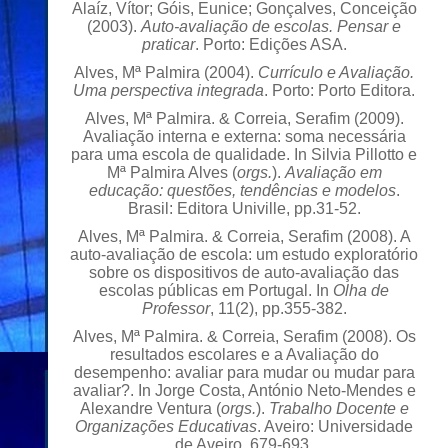
Alaíz, Vítor; Góis, Eunice; Gonçalves, Conceição
(2003).
Auto-avaliação de escolas. Pensar e
praticar
. Porto: Edições ASA.
Alves, Mª Palmira (2004).
Currículo e Avaliação.
Uma perspectiva integrada
. Porto: Porto Editora.
Alves, Mª Palmira. & Correia, Serafim (2009).
Avaliação interna e externa: soma necessária
para uma escola de qualidade. In Silvia Pillotto e
Mª Palmira Alves (
orgs.
).
Avaliação em
educação: questões, tendências e modelos
.
Brasil: Editora Univille, pp.31-52.
Alves, Mª Palmira. & Correia, Serafim (2008). A
auto-avaliação de escola: um estudo exploratório
sobre os dispositivos de auto-avaliação das
escolas públicas em Portugal. In
Olha de
Professor
, 11(2), pp.355-382.
Alves, Mª Palmira. & Correia, Serafim (2008). Os
resultados escolares e a Avaliação do
desempenho: avaliar para mudar ou mudar para
avaliar?. In Jorge Costa, António Neto-Mendes e
Alexandre Ventura (
orgs.
).
Trabalho Docente e
Organizações Educativas
. Aveiro: Universidade
de Aveiro, 679-693.