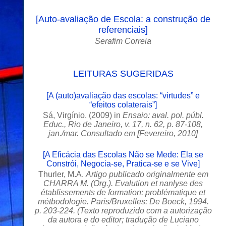
[
Auto-avaliação de Escola: a construção de
referenciais
]
Serafim Correia
LEITURAS SUGERIDAS
[
A (auto)avaliação das escolas: “virtudes” e
“efeitos colaterais”]
Sá, Virgínio. (2009) in
Ensaio: aval. pol. públ.
Educ., Rio de Janeiro, v. 17, n. 62, p. 87-108,
jan./mar. Consultado em [Fevereiro, 2010]
[
A Eficácia das Escolas Não se Mede: Ela se
Constrói, Negocia-se, Pratica-se e se Vive
]
Thurler, M.A.
Artigo publicado originalmente em
CHARRA M. (Org.). Evalution et nanlyse des
établissements de formation: problématique et
métbodologie. Paris/Bruxelles: De Boeck, 1994.
p. 203-224. (Texto reproduzido com a autorização
da autora e do editor; tradução de Luciano