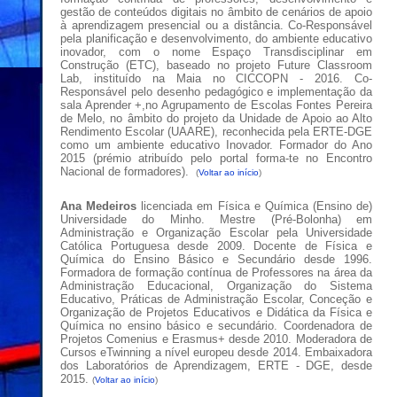
gestão de conteúdos digitais no âmbito de cenários de apoio
à aprendizagem presencial ou a distância. Co-Responsável
pela planificação e desenvolvimento, do ambiente educativo
inovador, com o nome Espaço Transdisciplinar em
Construção (ETC), baseado no projeto Future Classroom
Lab, instituído na Maia no CICCOPN - 2016. Co-
Responsável pelo desenho pedagógico e implementação da
sala Aprender +,no Agrupamento de Escolas Fontes Pereira
de Melo, no âmbito do projeto da Unidade de Apoio ao Alto
Rendimento Escolar (UAARE), reconhecida pela ERTE-DGE
como um ambiente educativo Inovador. Formador do Ano
2015 (prémio atribuído pelo portal forma-te no Encontro
Nacional de formadores).
(
Voltar ao início
)
Ana
Medeiros
licenciada em Física e Química (Ensino de)
Universidade do Minho. Mestre (Pré-Bolonha) em
Administração e Organização Escolar pela Universidade
Católica Portuguesa desde 2009. Docente de Física e
Química do Ensino Básico e Secundário desde 1996.
Formadora de formação contínua de Professores na área da
Administração Educacional, Organização do Sistema
Educativo, Práticas de Administração Escolar, Conceção e
Organização de Projetos Educativos e Didática da Física e
Química no ensino básico e secundário. Coordenadora de
Projetos Comenius e Erasmus+ desde 2010. Moderadora de
Cursos eTwinning a nível europeu desde 2014. Embaixadora
dos Laboratórios de Aprendizagem, ERTE - DGE, desde
2015.
(
Voltar ao início
)