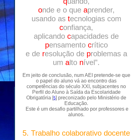
q
uando,
o
nde e o que
a
prender,
usando as
t
ecnologias com
c
onfiança,
aplicando
c
apacidades de
p
ensamento
c
rítico
e de
r
esolução de
p
roblemas a
um
a
lto
n
ível”.
Em jeito de conclusão, num AEI pretende-se que
o papel do aluno vá ao encontro das
competências do século XXI, subjacentes no
Perfil do Aluno à Saída da Escolaridade
Obrigatória [
] preconizado pelo Ministério de
5
Educação.
Este é um desafio partilhado por professores e
alunos.
5. Trabalho colaborativo docente