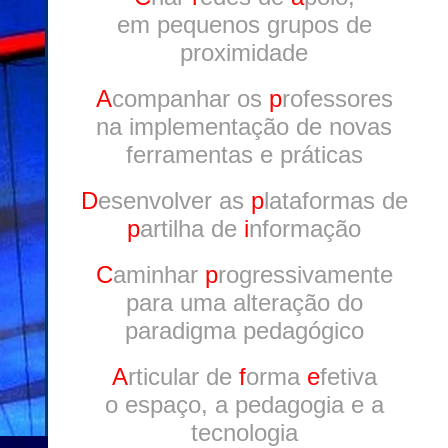
em pequenos grupos de
proximidade
A
companhar os
p
rofessores
na implementação de novas
ferramentas e práticas
D
esenvolver as
p
lataformas de
p
artilha de
i
nformação
C
aminhar
p
rogressivamente
para uma alteração do
paradigma pedagógico
A
rticular de
f
orma
e
fetiva
o espaço, a pedagogia e a
tecnologia