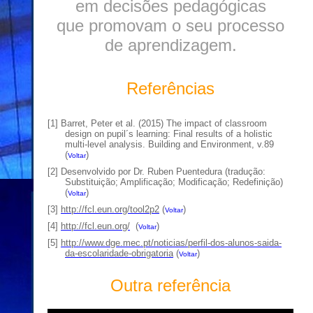
em decisões pedagógicas
que promovam o seu processo
de aprendizagem.
Referências
[
1
]
Barret, Peter et al. (2015) The impact of classroom
design on pupil´s learning: Final results of a holistic
multi-level analysis. Building and Environment, v.89
(
)
Voltar
[
2
] Desenvolvido por Dr. Ruben Puentedura (tradução:
Substituição; Amplificação; Modificação; Redefinição)
(
)
Voltar
[
3
]
http://fcl.eun.org/tool2p2
(
)
Voltar
[
4
]
http://fcl.eun.org/
(
)
Voltar
[
5
]
http://www.dge.mec.pt/noticias/perfil-dos-alunos-saida-
da-escolaridade-obrigatoria
(
)
Voltar
Outra referência