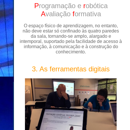
P
rogramação e
r
obótica
A
valiação
f
ormativa
O espaço físico de aprendizagem, no entanto,
não deve estar só confinado às quatro paredes
da sala, tornando-se amplo, alargado e
intemporal, suportado pela facilidade de acesso à
informação, à comunicação e à construção do
conhecimento.
3. As ferramentas digitais