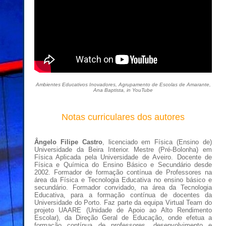
Ambientes Educativos Inovadores, Agrupamento de Escolas de Amarante,
Ana Baptista, in YouTube
Notas curriculares dos autores
Ângelo
Filipe
Castro
, licenciado em Física (Ensino de)
Universidade da Beira Interior. Mestre (Pré-Bolonha) em
Física Aplicada pela Universidade de Aveiro. Docente de
Física e Química do Ensino Básico e Secundário desde
2002. Formador de formação contínua de Professores na
área da Física e Tecnologia Educativa no ensino básico e
secundário. Formador convidado, na área da Tecnologia
Educativa, para a formação contínua de docentes da
Universidade do Porto. Faz parte da equipa Virtual Team do
projeto UAARE (Unidade de Apoio ao Alto Rendimento
Escolar), da Direção Geral de Educação, onde efetua a
formação contínua de professores, desenvolvimento e