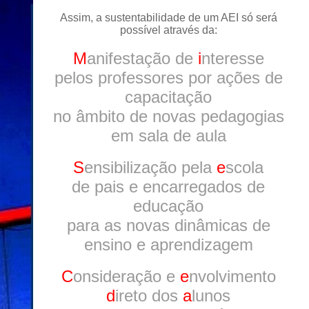
Assim, a sustentabilidade de um AEI só será
possível através da:
M
anifestação de
i
nteresse
pelos professores por ações de
capacitação
no âmbito de novas pedagogias
em sala de aula
S
ensibilização pela
e
scola
de pais e encarregados de
educação
para as novas dinâmicas de
ensino e aprendizagem
C
onsideração e
e
nvolvimento
d
ireto dos
a
lunos