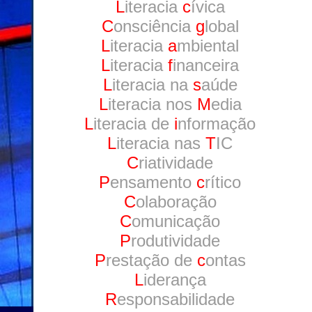
L
iteracia
c
ívica
C
onsciência
g
lobal
L
iteracia
a
mbiental
L
iteracia
f
inanceira
L
iteracia na
s
aúde
L
iteracia nos
M
edia
L
iteracia de
i
nformação
L
iteracia nas
T
IC
C
riatividade
P
ensamento
c
rítico
C
olaboração
C
omunicação
P
rodutividade
P
restação de
c
ontas
L
iderança
R
esponsabilidade