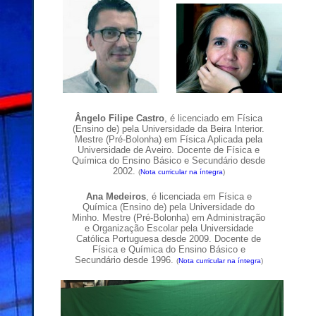
Â
ngelo Filipe
Castro
, é licenciado em Física
(Ensino de) pela Universidade da Beira Interior.
Mestre (Pré-Bolonha) em Física Aplicada pela
Universidade de Aveiro. Docente de Física e
Química do Ensino Básico e Secundário desde
2002.
(
Nota curricular na íntegra
)
Ana
Medeiros
, é li
cenciada em Física e
Química (Ensino de) pela Universidade do
Minho. Mestre (Pré-Bolonha) em Administração
e Organização Escolar pela Universidade
Católica Portuguesa desde 2009. Docente de
Física e Química do Ensino Básico e
Secundário desde 1996.
(
Nota curricular na íntegra
)