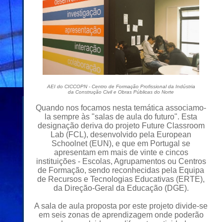
AEI do CICCOPN - Centro de Formação Profissional da Indústria
da Construção Civil e Obras Públicas do Norte
Quando nos focamos nesta temática associamo-
la sempre às "salas de aula do futuro". Esta
designação deriva do projeto Future Classroom
Lab (FCL), desenvolvido pela European
Schoolnet (EUN), e que em Portugal se
apresentam em mais de vinte e cincos
instituições - Escolas, Agrupamentos ou Centros
de Formação, sendo reconhecidas pela Equipa
de Recursos e Tecnologias Educativas (ERTE),
da Direção-Geral da Educação (DGE).
A
sala
de aula proposta por este projeto divide-se
em seis zonas de aprendizagem onde poderão