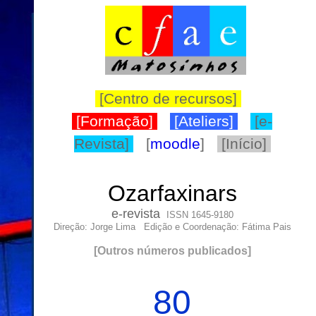
[Centro de recursos]
[Formação]
[Ateliers]
[e-
Revista]
[
moodle
]
[Início]
Ozarfaxinars
e-
revista
ISSN 1645-9180
Direção: Jorge Lima Edição e Coordenação: Fátima Pais
[
Outros números publicados
]
80
__
_
_
__