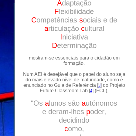
A
daptação
F
lexibilidade
C
ompetências
s
ociais e de
a
rticulação
c
ultural
I
niciativa
D
eterminação
mostram-se essenciais para o cidadão em
formação.
Num AEI é desejável que o
papel
do aluno seja
do mais elevado nível de maturidade, como é
enunciado no Guia de Referência [
] do Projeto
3
Future Classroom Lab [
] (FCL),
4
“Os
a
lunos são
a
utónomos
e deram-lhes
p
oder,
decidindo
c
omo,