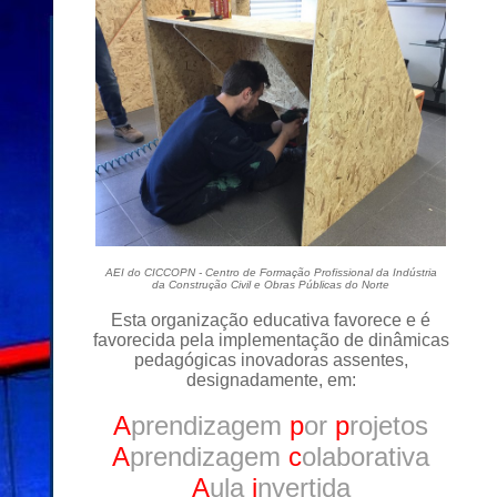
AEI do CICCOPN - Centro de Formação Profissional da Indústria
da Construção Civil e Obras Públicas do Norte
Esta organização educativa favorece e é
favorecida pela implementação de dinâmicas
pedagógicas inovadoras assentes,
designadamente, em:
A
prendizagem
p
or
p
rojetos
A
prendizagem
c
olaborativa
A
ula
i
nvertida