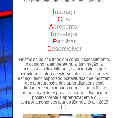
ser desenvolvidas as diferentes atividades.
I
nteragir
C
riar
A
presentar
I
nvestigar
P
artilhar
D
esenvolver
Nestas salas são tidos em conta, especialmente,
o conforto, a temperatura, a iluminação, a
acústica e a flexibilidade, características que
permitem ao aluno sentir-se integrados e no seu
espaço, facto suportado por estudos que mostram
que a progressão das aprendizagens está
diretamente relacionada com as condições e
organização do espaço físico que influenciam
positivamente a aprendizagem e o
comportamento dos alunos (Barrett, et al., 2015
[
]).
1