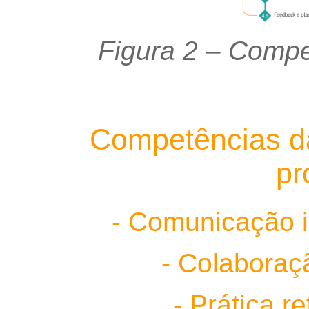
Figura 2
–
Compet
Competências da
pr
- Comunicação i
- Colaboraçã
- Prática re