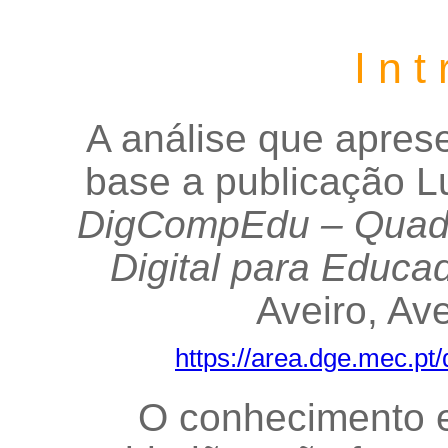
I n t
A análise que apres
base a publicação Lu
DigCompEdu – Quad
Digital para Educa
Aveiro, Av
https://area.dge.mec.
O conhecimento e