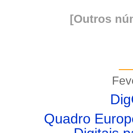
[
Outros nú
_
Fev
Di
Quadro Europ