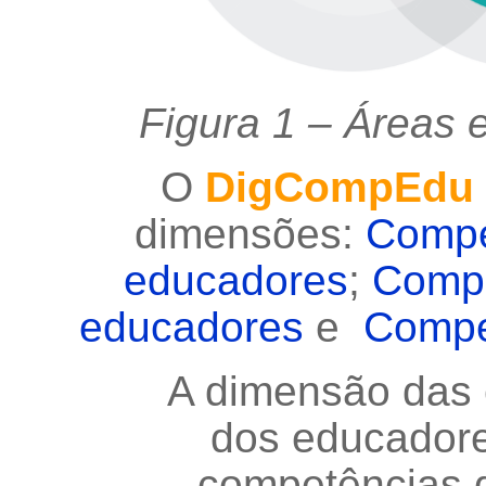
Figura
1
–
Áreas e
O
DigCompEdu
dimensões:
Compe
educadores
;
Compe
educadores
e
Compe
A dimensão das
dos educadores
competências d