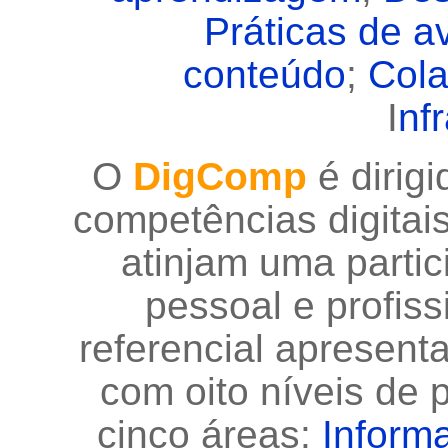
Práticas de a
conteúdo
;
Cola
I
nf
O
DigComp
é dirig
competências digitai
atinjam uma partic
pessoal e profiss
referencial apresent
com oito níveis de 
cinco áreas:
Informa