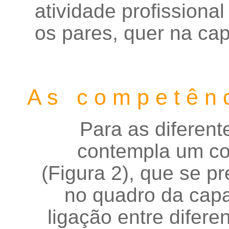
atividade profissiona
os pares, quer na cap
A s
c o m p e t ê n c
Para as diferen
contempla um co
(
Figura
2
), que se p
no quadro da capac
ligação entre difer