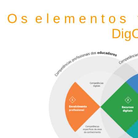
O s
e l e m e n t o s
Dig