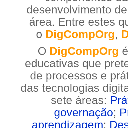
desenvolvimento de 
área. Entre estes q
o
DigCompOrg
,
D
O
DigCompOrg
é
educativas que pre
de processos e prát
das tecnologias digi
sete áreas:
Prá
governação
;
P
aprendizagem
;
Des