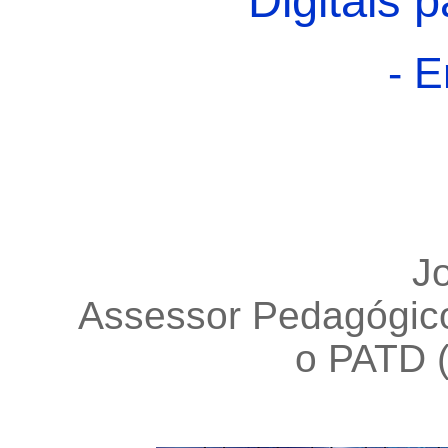
Digitais 
- 
Jo
Assessor Pedagógic
o PATD 