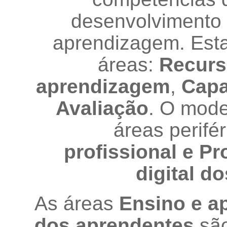
desenvolvimento 
aprendizagem. Est
áreas:
Recurs
aprendizagem
,
Capa
Avaliação
. O mode
áreas perifé
profissional e
Pr
digital d
As áreas
E
nsino e a
dos aprendentes
sã