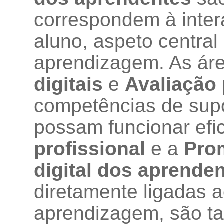
correspondem à inter
aluno, aspeto central
aprendizagem. As ár
digitais
e
A
valiação
competências de supo
possam funcionar efi
profissional
e a
P
ro
digital dos aprende
diretamente ligadas 
aprendizagem, são t