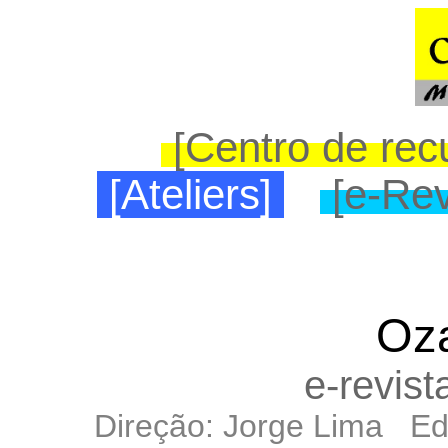
[Centro de rec
[Ateliers]
[e-Rev
Oza
e-
revist
Direção: Jorge Lima Ed