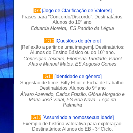
IG9
[
Jogo de Clarificação de Valores
]
Frases para “Concordo/Discordo”. Destinatários:
Alunos do 10º ano.
Eduarda Moreira, ES Padrão da Légua
IG10
[
Questões de género
]
[
Reflexão a partir de uma imagem
]. Destinatários:
Alunos do Ensino Básico ou do 10º ano.
Conceição Teixeira, Filomena Trindade, Isabel
Alas e Manuel Matos, ES Augusto Gomes
IG11
[
Identidade de género
]
Sugestão de filme: Billy Elliot e Ficha de trabalho.
Destinatários: Alunos do 9º ano
Álvaro Azevedo, Carlos Frazão, Glória Morgado e
Maria José Vidal, ES Boa Nova - Leça da
Palmeira
IG12
[
Assumindo a homossexualidade
]
Exemplo de história valorativa para exploração.
Destinatários: Alunos do EB - 3º Ciclo.