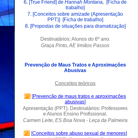
6. [
True Friend
] de
Hannah Montana,
[
Ficha de
trabalho
]
7.
[
Conceitos sobre amizade (Apresentação
PPT)
] [
Ficha de trabalho
]
8.
[
Propostas de situações para dramatização
]
Destinatários: Alunos do 6º ano.
Graça Pinto, AE Irmãos Passos
Prevenção de Maus Tratos e Aproximações
Abusivas
Conceitos teóricos
P1
[
Prevenção de maus tratos e aproximações
abusivas
]
Apresentação (PPT). Destinatários: Professores
e Alunos Ensino Profissional.
Carmen Leite, ES Boa Nova - Leça da Palmeira
P
2
[
Conceitos sobre abuso sexual de menores
]