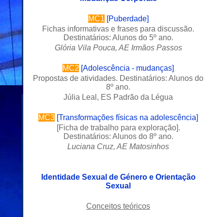
MC1
[
Puberdade
]
Fichas informativas e frases para discussão.
Destinatários: Alunos do 5º ano.
Glória Vila Pouca, AE Irmãos Passos
MC2
[
Adolescência - mudanças
]
Propostas de atividades. Destinatários: Alunos do
8º ano.
Júlia Leal, ES Padrão da Légua
MC3
[
Transformações físicas na adolescência
]
[
Ficha de trabalho para exploração
].
Destinatários: Alunos do 8º ano.
Luciana Cruz, AE Matosinhos
Identidade Sexual de Género e Orientação
Sexual
C
onceitos teóricos