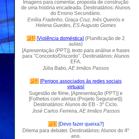
Imagens para comentar, proposta de construção
de uma história encadeada. Destinatários: Alunos
do
Ensino Secundário.
Emília Fradinho, Graça Cruz, Inês Queirós e
Helena Guedes, ES Augusto Gomes
P11
[
Violência doméstica
]
(Planificação de 2
aulas)
[
Apresentação (PPT)
], texto para análise e frases
para "Concordo/Discordo". Destinatários: Alunos
EFA.
Júlia Babo, AE Irmãos Passos
P
12
[
Perigos associados às redes sociais
virtuais
[
Sugestão de filme, [
Apresentação (PPT)
] e
[
Folhetos com alertas (Projeto Seguranet)
].
Destinatários: Alunos do EB - 3º Ciclo.
José Carlos Ferreira, AE Irmãos Passos
P
13
[
Devo fazer queixa?
]
Dilema para debater. Destinatários: Alunos do 4º
ano.