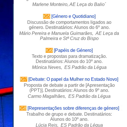
Marlene Monteiro, AE Leça do Balio´
IG5
[
Género e Quotidiano
]
Discussão de comportamentos ligados ao
género. Destinatários: Alunos do 6º ano.
Mário Pereira e Manuela Guimarães, AE Leça da
Palmeira e Stª Cruz do Bispo
IG6
[
Papéis de Género
]
Texto e propostas para dramatização.
Destinatários: Alunos do 10º ano.
Mónica Neves, ES Padrão da Légua
IG7
[
Debate: O papel da Mulher no Estado Novo
]
Proposta de debate a partir de [
Apresentação
(PPT
)]. Destinatários: Alunos do 9º ano.
Carmo Magalhães, ES Padrão da Légua
IG8
[
Representações sobre diferenças de género
]
Trabalho de grupo e debate. Destinatários:
Alunos do 10º ano.
Lúcia Reis, ES Padrão da Légua