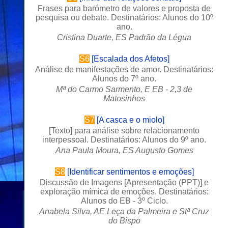
Frases para barómetro de valores e proposta de
pesquisa ou debate. Destinatários: Alunos do 10º
ano.
Cristina Duarte, ES Padrão da Légua
S6
[
Escalada dos Afetos
]
Análise de manifestações de amor. Destinatários:
Alunos do 7º ano.
Mª
do Carmo Sarmento, E EB - 2,3 de
Matosinhos
S7
[
A casca e o miolo
]
[
Texto
] para análise sobre relacionamento
interpessoal. Destinatários: Alunos do 9º ano.
Ana Paula Moura, ES Augusto Gomes
S8
[
Identificar sentimentos e emoções
]
Discussão de Imagens [
Apresentação (PPT)
] e
exploração mímica de emoções.
Destinatários:
Alunos do EB - 3º Ciclo.
Anabela Silva, AE Leça da Palmeira e Stª Cruz
do Bispo