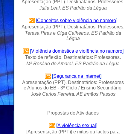
Apresentação (PPT). Destinatários: Professores.
Júlia Leal, ES Padrão da Légua
P3
[
Conceitos sobre violência no namoro
]
Apresentação (PPT). Destinatários: Professores.
Teresa Pires e Olga Calheiros, ES Padrão da
Légua
P
4
[
Violência doméstica e violência no namoro
]
Texto de reflexão. Destinatários: Professores.
Mª Rosário do Amaral, ES Padrão da Légua
P
5
[
Segurança na Internet
]
Apresentação (PPT). Destinatários: Professores
e Alunos do EB - 3º Ciclo / Ensino Secundário.
José Carlos Ferreira, AE Irmãos Passos
Propostas de Atividades
P6
[
A violência sexual
]
[
Apresentação (PPT)
] e mitos ou factos para