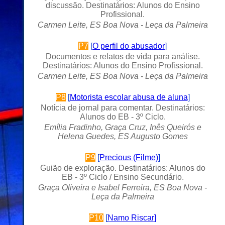
discussão. Destinatários: Alunos do Ensino
Profissional.
Carmen Leite, ES Boa Nova - Leça da Palmeira
P
7
[
O perfil do abusador
]
Documentos e relatos de vida para análise.
Destinatários: Alunos do Ensino Profissional.
Carmen Leite, ES Boa Nova - Leça da Palmeira
P
8
[
Motorista escolar abusa de aluna
]
Notícia de jornal para comentar. Destinatários:
Alunos do EB - 3º Ciclo.
Emília Fradinho, Graça Cruz, Inês Queirós e
Helena Guedes, ES Augusto Gomes
P
9
[
Precious (Filme)
]
Guião de exploração. Destinatários: Alunos do
EB - 3º Ciclo / Ensino Secundário.
Graça Oliveira e Isabel Ferreira
, ES Boa Nova -
Leça da Palmeira
P
10
[
Namo Riscar]