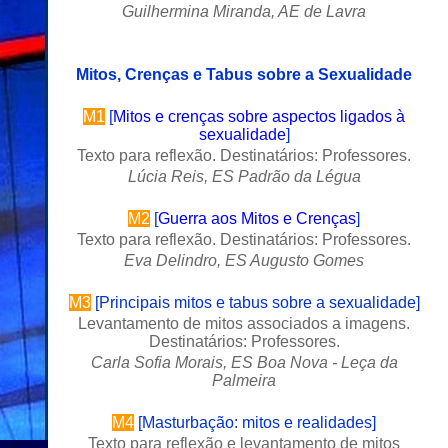
Guilhermina Miranda, AE de Lavra
Mitos, Crenças e Tabus sobre a Sexualidade
M1
[
Mitos e crenças sobre aspectos ligados à
sexualidade
]
Texto para reflexão. Destinatários:
Professores.
Lúcia Reis
, ES Padrão da Légua
M2
[
Guerra aos Mitos e Crenças
]
Texto para reflexão. Destinatários: Professores.
Eva Delindro, ES Augusto Gomes
M3
[
Principais mitos e tabus sobre a sexualidade
]
Levantamento de mitos associados a imagens.
Destinatários:
Professores.
Carla Sofia Morais, ES Boa Nova - Leça da
Palmeira
M4
[
Masturbação: mitos e realidades
]
Texto para reflexão e levantamento de mitos