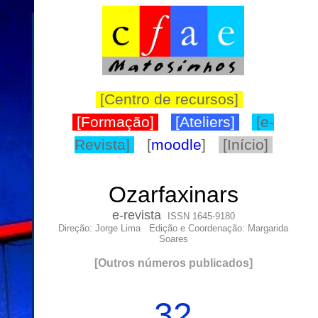
[Centro de recursos]
[Formação]
[Ateliers]
[e-
Revista]
[
moodle
]
[Início]
Ozarfaxinars
e-
revista
ISSN 1645-9180
Direção: Jorge Lima Edição e Coordenação: Margarida
Soares
[
Outros números publicados
]
32