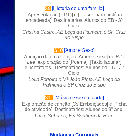
S9
[
História de uma família
]
[
Apresentação (PPT)
] e [
Frases para história
encadeada
].
Destinatários: Alunos do EB - 3º
Ciclo.
Cristina Castro, AE Leça da Palmeira e Stª Cruz
do Bispo
S10
[
Amor e Sexo
]
Audição da uma canção [
Amor e Sexo
] de
Rita
Lee
, exploração do [
Poema
], [
Texto lacunar
]
e [
Metáforas
]. Destinatários: Alunos do EB - 3º
Ciclo.
Lélia Ferreira e Mª João Pinto,
AE Leça da
Palmeira e Stª Cruz do Bispo
S11
[
Música e sexualidade
]
Exploração de canção
[
Os Embeiçados
] e [
Ficha
de atividade
]. Destinatários: Alunos do 9º ano.
Luísa Sobrado, ES Senhora da Hora
Mudanças Corporais