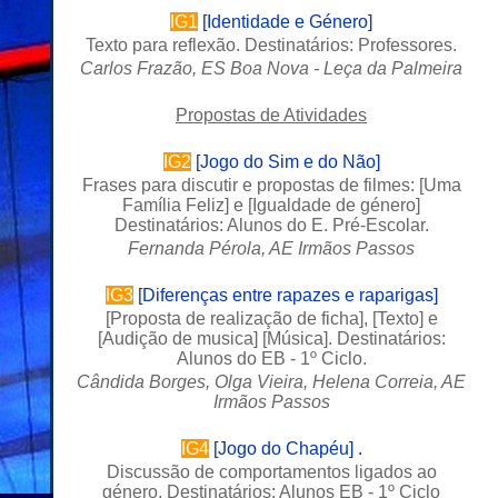
IG1
[
Identidade e Género
]
Texto para reflexão. Destinatários: Professores.
Carlos Frazão, ES Boa Nova - Leça da Palmeira
Propostas de Atividades
IG2
[
Jogo do Sim e do Não
]
Frases para discutir e propostas de filmes: [
Uma
Família Feliz
] e [
Igualdade de género
]
Destinatários: Alunos do E. Pré-Escolar.
Fernanda Pérola, AE Irmãos Passos
IG3
[
Diferenças entre rapazes e raparigas
]
[
Proposta de realização de ficha
], [
Texto
] e
[
Audição de musica
] [
Música
]. Destinatários:
Alunos do EB - 1º Ciclo.
Cândida Borges, Olga Vieira, Helena Correia,
AE
Irmãos Passos
IG4
[
Jogo do Chapéu
] .
Discussão de comportamentos ligados ao
género. Destinatários: Alunos EB - 1º Ciclo