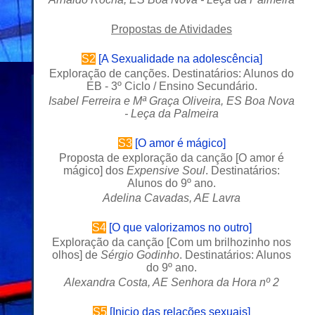
Propostas de Atividades
S2
[
A Sexualidade na adolescência
]
Exploração de canções. Destinatários: Alunos do
EB - 3º Ciclo / Ensino Secundário.
Isabel Ferreira e Mª Graça Oliveira, ES Boa Nova
- Leça da Palmeira
S3
[
O amor é mágico
]
Proposta de exploração da canção [
O amor é
mágico
] dos
Expensive Soul
. Destinatários:
Alunos do 9º ano.
Adelina Cavadas, AE Lavra
S4
[
O que valorizamos no outro
]
Exploração da canção [
Com um brilhozinho nos
olhos
] de
Sérgio Godinho
. Destinatários: Alunos
do 9º ano.
Alexandra Costa, AE Senhora da Hora nº 2
S5
[
Inicio das relações sexuais
]