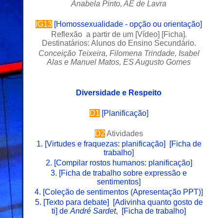
Anabela Pinto, AE de Lavra
IG13
[
Homossexualidade - opção ou orientação
]
Reflexão a partir de um [
Vídeo
] [
Ficha
].
Destinatários: Alunos do Ensino Secundário.
Conceição Teixeira, Filomena Trindade, Isabel
Alas e Manuel Matos, ES Augusto Gomes
Diversidade e Respeito
D1
[
Planificação
]
D2
Atividades
1.
[
Virtudes e fraquezas: planificação
] [
Ficha de
trabalho
]
2.
[
Compilar rostos humanos: planificação
]
3.
[
Ficha de trabalho sobre expressão e
sentimentos
]
4.
[
Coleção de sentimentos (Apresentação PPT)
]
5. [
Texto para debate
]
[
Adivinha quanto gosto de
ti
] de
André Sardet
,
[
Ficha de trabalho
]