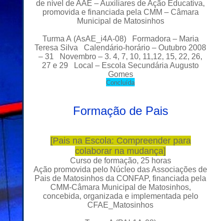
de nível de AAE – Auxiliares de Ação Educativa,
promovida e financiada pela CMM – Câmara
Municipal de Matosinhos
Turma A (AsAE_i4A-08)
Formadora – Maria
Teresa Silva Calendário-horário – Outubro 2008
– 31 Novembro – 3. 4, 7, 10, 11,12, 15, 22, 26,
27 e 29 Local – Escola Secundária Augusto
Gomes
C
oncluída
Formação de Pais
[
Pais na Escola: Compreender para
colaborar na mudança
]
Curso de formação, 25 horas
Ação promovida pelo Núcleo das Associações de
Pais de Matosinhos da CONFAP, financiada pela
CMM-Câmara Municipal de Matosinhos,
concebida, organizada e implementada pelo
CFAE_Matosinhos