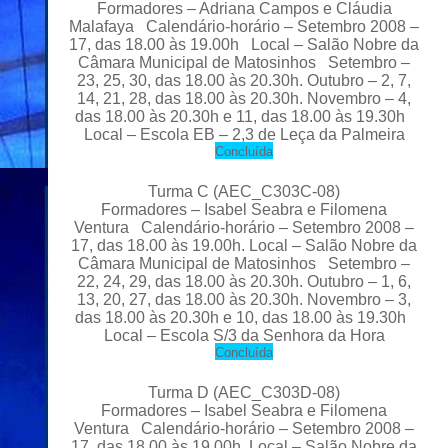
Formadores
– Adriana Campos e
Cláudia
Malafaya Calendário-horário – Setembro 2008 –
17, das 18.
00
às 19.00h Local – Salão Nobre da
Câmara Municipal de Matosinhos Setembro –
23, 25, 30, das 18.00 às
20
.30h. Outubro – 2, 7,
14, 21, 28, das 18.00 às 20.30h. Novembro – 4,
das 18.00 às 20.30h e 11, das 18.00 às 19.30h
Local
– Escola EB – 2,3 de Leça da
Palmeira
C
oncluída
Turma C
(AEC_C303C-08)
Formadores
– Isabel Seabra e Filomena
Ventura
Calendário-horário – Setembro 2008 –
17, das 18.00 às
19
.00h. Local – Salão Nobre da
Câmara Municipal de Matosinhos Setembro –
22, 24, 29, das 18.00 às 20.
30h
. Outubro – 1, 6,
13, 20, 27, das 18.00 às 20.30h. Novembro – 3,
das 18.00 às 20.30h e 10, das 18.00 às 19.30h
Local
– Escola S/3 da Senhora da Hora
C
oncluída
Turma D
(AEC_C303D-08)
Formadores
– Isabel Seabra e Filomena
Ventura
Calendário-horário – Setembro 2008 –
17, das 18.00 às 19.
00h
. Local – Salão Nobre da