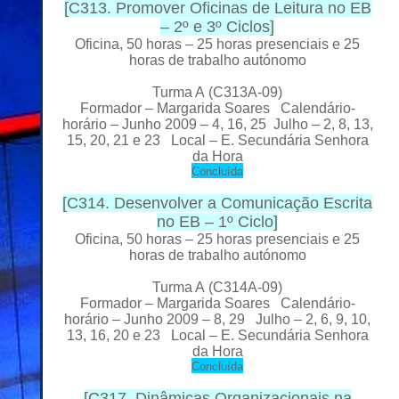
[
C313. Promover Oficinas de Leitura no EB
– 2º e 3º Ciclos
]
Oficina, 50 horas – 25 horas presenciais e 25
horas de trabalho autónomo
Turma A
(C313A-09)
Formador
– Margarida Soares Calendário-
horário – Junho 2009 – 4, 16, 25 Julho – 2, 8, 13,
15, 20, 21 e 23 Local
– E. Secundária Senhora
da Hora
C
oncluída
[
C314. Desenvolver a Comunicação Escrita
no EB – 1º Ciclo
]
Oficina, 50 horas – 25 horas presenciais e 25
horas de trabalho autónomo
Turma A
(C314A-09)
Formador
– Margarida Soares Calendário-
horário – Junho 2009 – 8, 29 Julho – 2, 6, 9, 10,
13, 16, 20 e 23 Local
– E. Secundária Senhora
da Hora
C
oncluída
[
C317. Dinâmicas Organizacionais na