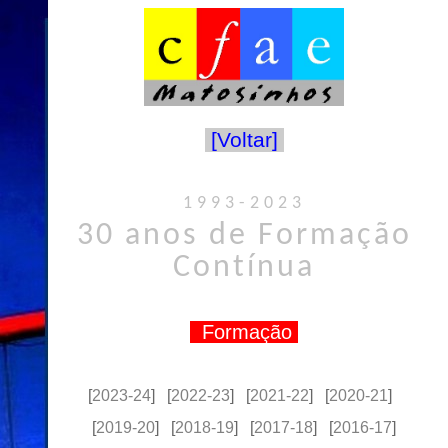
[Voltar]
1993-2023
30 anos de Formação
Contínua
Formação
[
2023-24
] [
2022-23
] [
2021-22
] [
2020-21
]
[
2019-20
] [
2018-19
] [
2017-18
] [
2016-17
]