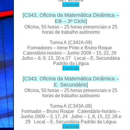
C
oncluída
[
C342. Oficina da Matemática Dinâmica –
EB – 3º Ciclo
]
Oficina, 50 horas – 25 horas presenciais e 25
horas de trabalho autónomo
Turma A
(C342A-09)
Formador
es
– Irene Pinto e Bruno Roque
Calendário-horário – Junho 2009 – 15, 22, 29
Julho – 6, 9, 13, 20 e 27 Local
– E. Secundária
Padrão da Légua
C
oncluída
[
C343. Oficina da Matemática Dinâmica –
E. Secundário
]
Oficina, 50 horas – 25 horas presenciais e 25
horas de trabalho autónomo
Turma A
(C343A-09)
Formador
– Bruno Roque Calendário-horário –
Junho 2009 – 3, 17, 24 Julho – 1, 8, 15, 22, 28 e
29 Local
– E. Secundária Padrão da Légua
C
oncluída