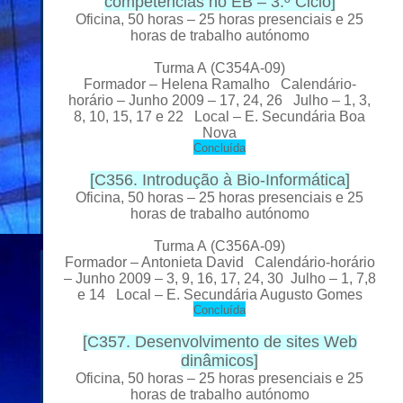
competências no EB – 3.º Ciclo
]
Oficina, 50 horas – 25 horas presenciais e 25
horas de trabalho autónomo
Turma A
(C354A-09)
Formador
– Helena Ramalho Calendário-
horário – Junho 2009 – 17, 24, 26 Julho – 1, 3,
8, 10, 15, 17 e 22 Local
– E. Secundária Boa
Nova
C
oncluída
[
C356. Introdução à Bio-Informática
]
Oficina, 50 horas – 25 horas presenciais e 25
horas de trabalho autónomo
Turma A
(C356A-09)
Formador
– Antonieta David Calendário-horário
– Junho 2009 – 3, 9, 16, 17, 24, 30 Julho – 1, 7,8
e 14 Local
– E. Secundária Augusto Gomes
C
oncluída
[
C357. Desenvolvimento de sites Web
dinâmicos
]
Oficina, 50 horas – 25 horas presenciais e 25
horas de trabalho autónomo