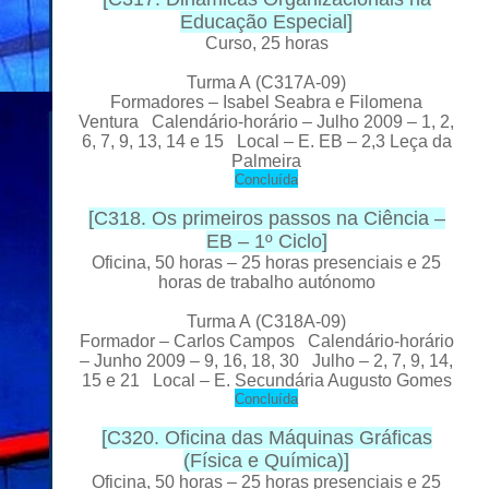
Educação Especial
]
Curso, 25 horas
Turma A
(C317A-09)
Formador
es
– Isabel Seabra e Filomena
Ventura Calendário-horário – Julho 2009 – 1, 2,
6, 7, 9, 13, 14 e 15 Local
– E. EB – 2,3 Leça da
Palmeira
C
oncluída
[
C318. Os primeiros passos na Ciência –
EB – 1º Ciclo
]
Oficina, 50 horas – 25 horas presenciais e 25
horas de trabalho autónomo
Turma A
(C318A-09)
Formador
– Carlos Campos Calendário-horário
– Junho 2009 – 9, 16, 18, 30 Julho – 2, 7, 9, 14,
15 e 21 Local
– E. Secundária Augusto Gomes
C
oncluída
[
C320. Oficina das Máquinas Gráficas
(Física e Química)
]
Oficina, 50 horas – 25 horas presenciais e 25