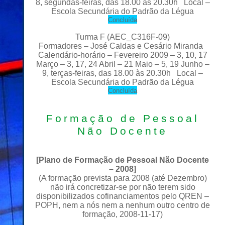
8, segundas-feiras, das 18.00 às 20.30h Local –
Escola Secundária do Padrão da Légua
C
oncluída
Turma F
(
AEC_C316F-09)
Formadores – José Caldas e Cesário Miranda
Calendário-horário – Fevereiro 2009 – 3, 10, 17
Março – 3, 17, 24 Abril – 21 Maio – 5, 19 Junho –
9, terças-feiras, das 18.00 às 20.30h Local –
Escola Secundária do Padrão da Légua
C
oncluída
Formação de Pessoal
Não Docente
[
Plano de Formação de Pessoal Não Docente
– 2008
]
(A formação prevista para 2008 (até Dezembro)
não irá concretizar-se por não terem sido
disponibilizados cofinanciamentos pelo QREN –
POPH, nem a nós nem a nenhum outro centro de
formação, 2008-11-17)