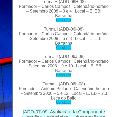
Turma H (ADD-06H-08)
Formador
– Carlos Campos Calendário-horário
– Setembro 2008 – 3 e 4 Local
– E. EBI
Barranha
C
oncluída
Turma I (ADD-06I-08)
Formador
– Carlos Campos Calendário-horário
– Setembro 2008 – 5 e 8 Local
– E. EBI
Barranha
C
oncluída
Turma J (ADD-06J-08)
Formador
– Carlos Campos Calendário-horário
– Setembro 2008 – 9 e 10 Local
– E. EBI
Barranha
C
oncluída
Turma L
(ADD-06L-08)
Formador
– António Pintado Calendário-horário
– Setembro 2008 – 5 e 12 Local
– E. EB – 2,3
Leça do Balio
C
oncluída
[
ADD-07-09. Avaliação da Componente