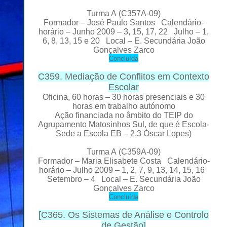
Turma A
(C357A-09)
Formador
– José Paulo Santos Calendário-
horário – Junho 2009 – 3, 15, 17, 22 Julho – 1,
6, 8, 13, 15 e 20 Local
– E. Secundária João
Gonçalves Zarco
C
oncluída
C359. Mediação de Conflitos em Contexto
Escolar
Oficina, 60 horas – 30 horas presenciais e 30
horas em trabalho autónomo
Ação financiada no âmbito do TEIP do
Agrupamento Matosinhos Sul, de que é Escola-
Sede a Escola EB – 2,3 Óscar Lopes)
Turma A
(C359A-09)
Formador
– Maria Elisabete Costa Calendário-
horário – Julho 2009 – 1, 2, 7, 9, 13, 14, 15, 16
Setembro – 4 Local
– E. Secundária João
Gonçalves Zarco
C
oncluída
[
C365. Os Sistemas de Análise e Controlo
de Gestão
]