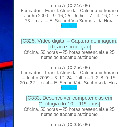
Turma A
(C324A-09)
Formador
– Franck Almeida Calendário-horário
– Junho 2009 – 9, 16, 25 Julho – 7, 14, 16, 21 e
23 Local
– E. Secundária Senhora da Hora
C
oncluída
[
C325. Vídeo digital – Captura de imagem,
edição e produção
]
Oficina, 50 horas – 25 horas presenciais e 25
horas de trabalho autónomo
Turma A
(C325A-09)
Formador
– Franck Almeida Calendário-horário
– Junho 2009 – 3, 17, 24 Julho – 1, 2, 8, 9, 15,
20 e 22 Local
– E. Secundária Senhora da Hora
C
oncluída
[C333. Desenvolver competências em
Geologia do 10 e 11º anos]
Oficina, 50 horas – 25 horas presenciais e 25
horas de trabalho autónomo
Turma A
(C333A-09)