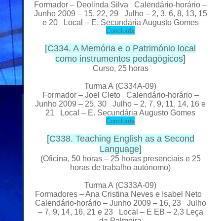
Formador
– Deolinda Silva Calendário-horário –
Junho 2009 – 15, 22, 29 Julho – 2, 3, 6, 8, 13, 15
e 20 Local
– E. Secundária Augusto Gomes
C
oncluída
[
C334. A Memória e o Património local
como instrumentos pedagógicos
]
Curso, 25 horas
Turma A
(C334A-09)
Formador
– Joel Cleto Calendário-horário –
Junho 2009 – 25, 30 Julho – 2, 7, 9, 11, 14, 16 e
21 Local
– E. Secundária Augusto Gomes
C
oncluída
[
C338. Teaching English as a Second
Language
]
(Oficina, 50 horas – 25 horas presenciais e 25
horas de trabalho autónomo)
Turma A
(C333A-09)
Formador
es
– Ana Cristina Neves e Isabel Neto
Calendário-horário – Junho 2009 – 16, 23 Julho
– 7, 9, 14, 16, 21 e 23 Local
– E EB – 2,3 Leça
da Palmeira