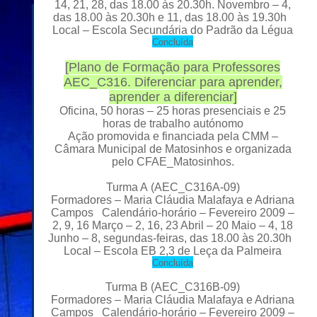
14, 21, 28, das 18.00 às 20.30h. Novembro – 4,
das 18.00 às 20.30h e 11, das 18.00 às 19.30h
Local – Escola Secundária do Padrão da
Légua
C
oncluída
[
Plano de Formação para Professores
AEC_C316. Diferenciar para aprender,
aprender a diferenciar
]
Oficina, 50 horas – 25 horas presenciais e 25
horas de trabalho autónomo
Ação promovida e financiada pela CMM –
Câmara Municipal de Matosinhos e organizada
pelo CFAE_Matosinhos.
Turma A
(AEC_C316A-09)
Formadores – Maria Cláudia Malafaya e Adriana
Campos Calendário-horário – Fevereiro 2009 –
2, 9, 16 Março – 2, 16, 23 Abril – 20 Maio – 4, 18
Junho – 8, segundas-feiras, das 18.00 às 20.30h
Local – Escola EB 2,3 de Leça da Palmeira
C
oncluída
Turma B (AEC_C316B-09)
Formadores – Maria Cláudia Malafaya e Adriana
Campos Calendário-horário – Fevereiro 2009 –