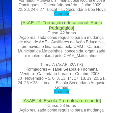
Formador
– Silvia Lizi, Maria José Rocha e José
Domingues Calendário-horário – Julho 2009 –
22, 23, 24 e 27 Local
– E. Secundária Boa Nova
C
oncluída
[
AsAE_i2. Formação educacional. Apoio
Pedagógico
]
Curso, 42 horas
Ação realizada como requisito para a mudança
de nível de AAE – Auxiliares de Ação Educativa,
promovida e financiada pela CMM – Câmara
Municipal de Matosinhos,
concebida, organizada
e implementada pelo CFAE_Matosinhos.
Turma A
(
AsAE_i2A-08
)
Formadores – Isabel Seabra e Filomena
Ventura Calendário-horário – Outubro 2008
–
30 Novembro – 5, 6, 8, 13, 14, 17, 18, 19, 20, 21,
24, 25 e 28 Local – Escola Secundária Augusto
Gomes
C
oncluída
[
AsAE_i4. Escola Promotora de saúde
]
Curso, 38 horas
Ação realizada como requisito para a mudança