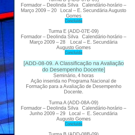
Formador
– Deolinda Silva Calendário-horário –
Março 2009 – 20 Local
– E. Secundária Augusto
Gomes
C
oncluída
Turma E (ADD-07E-09)
Formador
– Deolinda Silva Calendário-horário –
Março 2009 – 28 Local
– E. Secundária
Augusto Gomes
C
oncluída
[
ADD-08-09. A Classificação na Avaliação
do Desempenho Docente
]
Seminário, 4 horas
Ação inserida no Programa Nacional de
Formação para a Avaliação de Desempenho
Docente.
Turma A
(ADD-08A-09)
Formador – Deolinda Silva Calendário-horário –
Junho
2009 – 29 Local – E. Secundária
Augusto Gomes
C
oncluída
Turma B
(ADD-08B-09)