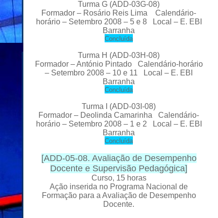
Turma G
(ADD-03G-08)
Formador
– Rosário Reis Lima Calendário-
horário – Setembro 2008 – 5 e 8 Local
– E. EBI
Barranha
C
oncluída
Turma H
(ADD-03H-08)
Formador
– António Pintado Calendário-horário
– Setembro 2008 – 10 e 11 Local
– E. EBI
Barranha
C
oncluída
Turma I
(ADD-03I-08)
Formador
– Deolinda Camarinha Calendário-
horário – Setembro 2008 – 1 e 2 Local
– E. EBI
Barranha
C
oncluída
[
ADD-05-08. Avaliação de Desempenho
Docente e Supervisão Pedagógica
]
Curso, 15 horas
Ação inserida no Programa Nacional de
Formação para a Avaliação de Desempenho
Docente.