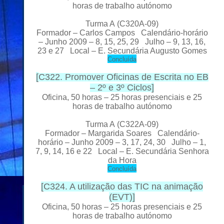
horas de trabalho autónomo
Turma A
(C320A-09)
Formador
– Carlos Campos Calendário-horário
– Junho 2009 – 8, 15, 25, 29 Julho – 9, 13, 16,
23 e 27 Local
– E. Secundária Augusto Gomes
C
oncluída
[
C322. Promover Oficinas de Escrita no EB
– 2º e 3º Ciclos
]
Oficina, 50 horas – 25 horas presenciais e 25
horas de trabalho autónomo
Turma A
(C322A-09)
Formador
– Margarida Soares Calendário-
horário – Junho 2009 – 3, 17, 24, 30 Julho – 1,
7, 9, 14, 16 e 22 Local
– E. Secundária Senhora
da Hora
C
oncluída
[
C324. A utilização das TIC na animação
(EVT)
]
Oficina, 50 horas – 25 horas presenciais e 25
horas de trabalho autónomo