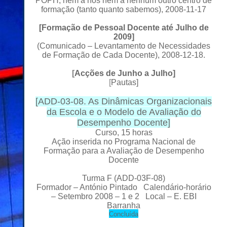
POPH, nem a nós nem a nenhum outro centro de
formação (tanto quanto sabemos), 2008-11-17
[
Formação de Pessoal Docente até Julho de
2009
]
(Comunicado – Levantamento de Necessidades
de Formação de Cada Docente), 2008-12-18.
[
Acções de Junho a Julho
]
[
Pautas
]
[
ADD-03-08. As Dinâmicas Organizacionais
da Escola e o Modelo de Avaliação do
Desempenho Docente
]
Curso, 15 horas
Ação inserida no Programa Nacional de
Formação para a Avaliação de Desempenho
Docente
Turma F
(ADD-03F-08)
Formador
– António Pintado Calendário-horário
– Setembro 2008 – 1 e 2 Local
– E. EBI
Barranha
C
oncluída