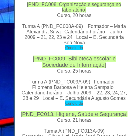
[
PND_FC008. Organização e segurança no
laboratório
]
Curso, 20 horas
Turma A
(PND_FC008A-09) Formador
– Maria
Alexandra Silva Calendário-horário – Julho
2009 – 21, 22, 23 e 24 Local
– E. Secundária
Boa Nova
C
oncluída
[
PND_FC009. Biblioteca escolar e
Sociedade de Informação
]
Curso, 25 horas
Turma A
(PND_FC009A-09) Formador
–
Filomena Barbosa e Helena Sampaio
Calendário-horário – Julho 2009 – 22, 23, 24, 27,
28 e 29 Local
– E. Secundária Augusto Gomes
C
oncluída
[
PND_FC013. Higiene, Saúde e Segurança
]
Curso, 21 horas
Turma A
(PND_FC013A-09)