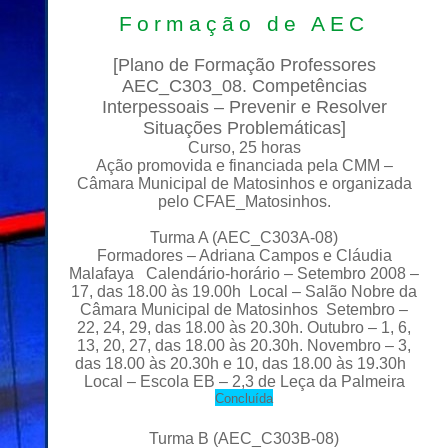
Formação de
AEC
[
Plano de Formação Professores
AEC_C303_08. Competências
Interpessoais – Prevenir e Resolver
Situações Problemáticas
]
Curso, 25 horas
Ação promovida e financiada pela CMM –
Câmara Municipal de Matosinhos e organizada
pelo CFAE_Matosinhos.
Turma A (AEC_C303A-08)
Formadores
– Adriana Campos e
Cláudia
Malafaya Calendário-horário – Setembro 2008 –
17, das 18.00
às
19.00h Local – Salão Nobre da
Câmara Municipal de Matosinhos Setembro –
22, 24, 29, das 18.00 às
20
.30h. Outubro – 1, 6,
13, 20, 27, das 18.00 às 20.30h. Novembro – 3,
das 18.00 às 20.30h e 10, das 18.00 às 19.30h
Local
– Escola EB – 2,3 de Leça da
Palmeira
C
oncluída
Turma B
(AEC_C303B-08)