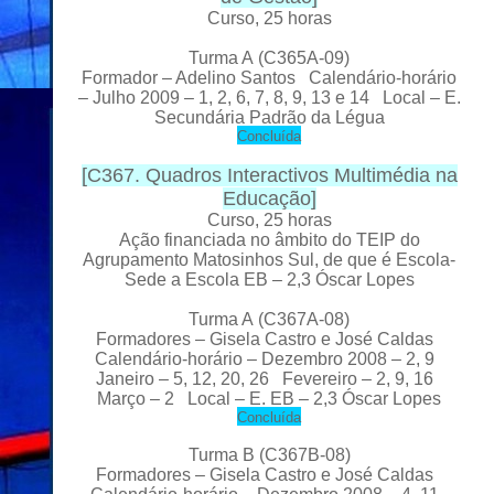
Curso, 25 horas
Turma A
(C365A-09)
Formador
– Adelino Santos Calendário-horário
– Julho 2009 – 1, 2, 6, 7, 8, 9, 13 e 14 Local
– E.
Secundária Padrão da Légua
C
oncluída
[
C367. Quadros Interactivos Multimédia na
Educação
]
Curso, 25 horas
Ação financiada no âmbito do TEIP do
Agrupamento Matosinhos Sul, de que é Escola-
Sede a Escola EB – 2,3 Óscar Lopes
Turma A
(C367A-08)
Formadores
– Gisela Castro e José Caldas
Calendário-horário – Dezembro 2008 – 2, 9
Janeiro – 5, 12, 20, 26 Fevereiro – 2, 9, 16
Março – 2 Local
– E. EB – 2,3 Óscar Lopes
C
oncluída
Turma B
(C367B-08)
Formadores
– Gisela Castro e José Caldas