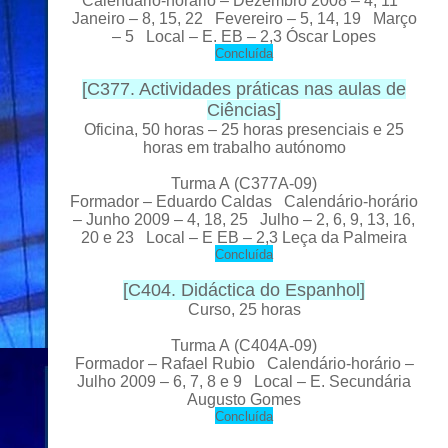
Calendário-horário – Dezembro 2008 – 4, 11
Janeiro – 8, 15, 22 Fevereiro – 5, 14, 19 Março
– 5 Local
– E. EB – 2,3 Óscar Lopes
C
oncluída
[
C377. Actividades práticas nas aulas de
Ciências
]
Oficina, 50 horas – 25 horas presenciais e 25
horas em trabalho autónomo
Turma A
(C377A-09)
Formador
– Eduardo Caldas Calendário-horário
– Junho 2009 – 4, 18, 25 Julho – 2, 6, 9, 13, 16,
20 e 23 Local
– E EB – 2,3 Leça da Palmeira
C
oncluída
[
C404. Didáctica do Espanhol
]
Curso, 25 horas
Turma A
(C404A-09)
Formador
– Rafael Rubio Calendário-horário –
Julho 2009 – 6, 7, 8 e 9 Local
– E. Secundária
Augusto Gomes
C
oncluída