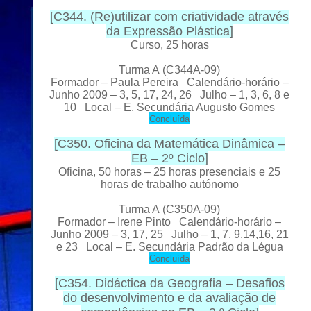
[
C344. (Re)utilizar com criatividade através
da Expressão Plástica
]
Curso, 25 horas
Turma A
(C344A-09)
Formado
r
– Paula Pereira Calendário-horário –
Junho 2009 – 3, 5, 17, 24, 26 Julho – 1, 3, 6, 8 e
10 Local
– E. Secundária Augusto Gomes
C
oncluída
[
C350. Oficina da Matemática Dinâmica –
EB – 2º Ciclo
]
Oficina, 50 horas – 25 horas presenciais e 25
horas de trabalho autónomo
Turma A
(C350A-09)
Formador
– Irene Pinto Calendário-horário –
Junho 2009 – 3, 17, 25 Julho – 1, 7, 9,14,16, 21
e 23 Local
– E. Secundária Padrão da Légua
C
oncluída
[
C354. Didáctica da Geografia – Desafios
do desenvolvimento e da avaliação de