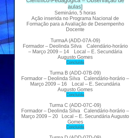
Científico-Pedagógica – Observação de
aulas
]
Seminário, 5 horas
Ação inserida no Programa Nacional de
Formação para a Avaliação de Desempenho
Docente
TurmaA (ADD-07A-09)
Formador
– Deolinda Silva Calendário-horário
– Março 2009 – 14 Local
– E. Secundária
Augusto Gomes
C
oncluída
Turma B (ADD-07B-09)
Formador
– Deolinda Silva Calendário-horário –
Março 2009 – 16 Local
– E. Secundária
Augusto Gomes
C
oncluída
Turma C (ADD-07C-09)
Formador
– Deolinda Silva Calendário-horário –
Março 2009 – 20 Local
– E. Secundária Augusto
Gomes
C
oncluída
Turma D (ADD-07D-09)