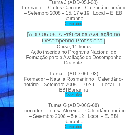
Turma J
(ADD-05J-08)
Formador
– Carlos Campos Calendário-horário
– Setembro 2008 – 15, 17 e 19 Local
– E. EBI
Barranha
C
oncluída
[
ADD-06-08. A Prática da Avaliação no
Desempenho Profissional
]
Curso, 15 horas
Ação inserida no Programa Nacional de
Formação para a Avaliação de Desempenho
Docente.
Turma F (ADD-06F-08)
Formador
– Natalia Rosmaninho Calendário-
horário – Setembro 2008 – 10 e 11 Local
– E.
EBI Barranha
C
oncluída
Turma G
(ADD-06G-08)
Formador
– Teresa Almeida Calendário-horário
– Setembro 2008 – 5 e 12 Local
– E. EBI
Barranha
C
oncluída