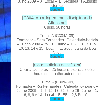
Julho
2009 – 3 Local – E. Secundária Augusto
Gomes
C
oncluída
[
C304. Abordagem multidisciplinar do
Atletismo
]
Curso, 50 horas
Turma A
(C304A-09)
Formador
– Sara Fernandes Calendário-horário
– Junho 2009 – 29, 30 Julho – 1, 2, 3, 6, 7, 8, 9,
10, 13, 14 e 15 Local
– E. Secundária da Boa
Nova
C
oncluída
[
C309. Oficina da Música
]
Oficina, 50 horas – 25 horas presenciais e 25
horas de trabalho autónomo
Turma A
(C309A-09)
Formador
– Rui Fernandes Calendário-horário –
Junho 2009 – 3, 8, 15, 17, 22, 24 e 29 Julho – 1,
6, 8, 9 e 13 Local
– E. EB – 2,3 Perafita
C
oncluída