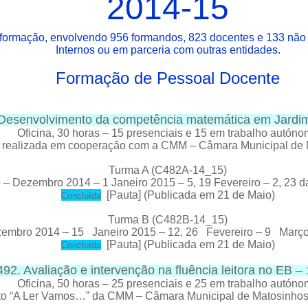
2014-15
formação, envolvendo 956 formandos, 823 docentes e 133 não 
Internos ou em parceria com outras entidades.
Formação de Pessoal Docente
Desenvolvimento da competência matemática em Jardim
Oficina, 30
horas
– 15 presenciais e 15 em trabalho autón
 realizada em cooperação com a CMM – Câmara Municipal de 
Turma A (C482A-14_15)
– Dezembro 2014 – 1 Janeiro 2015 – 5, 19 Fevereiro – 2, 23 
[
Pauta
] (Publicada em 21 de Maio)
C
oncluída
Turma B (C482B-14_15)
embro 2014 – 15 Janeiro 2015 – 12, 26 Fevereiro – 9 Março
[
Pauta
] (Publicada em 21 de Maio)
Concluída
92. Avaliação e intervenção na fluência leitora no EB – 
Oficina, 50
horas
– 25 presenciais e 25 em trabalho autón
jeto “A Ler Vamos…” da CMM – Câmara Municipal de Matosin