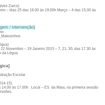
lves Zarco)
ro – dias 25 das 16.00 às 19.00h Março – 4 das 15.00 às
gem / Intervenção
]
omo
E_Matosinhos
égua)
 22 Novembro – 19 Janeiro 2015 – 7, 21, 30, das 17.30 às
ão da Légua
gica
]
stração Escolar
014-15)
 14.00 às 17.00h Local – ES da Maia, na primeira sessão
sessões.