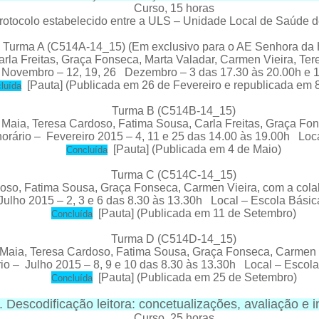
Curso
, 15 horas
protocolo estabelecido entre a ULS – Unidade Local de Saúde
Turma A (C514A-14_15) (Em exclusivo para o AE Senhora da 
la Freitas, Graça Fonseca, Marta Valadar, Carmen Vieira, Ter
– Novembro – 12, 19, 26 Dezembro – 3 das 17.30 às 20.00h e 
[
Pauta
] (Publicada em 26 de Fevereiro e republicada em 
luída
Turma B (C514B-14_15)
 Maia, Teresa Cardoso, Fatima Sousa, Carla Freitas, Graça Fo
rário – Fevereiro 2015 – 4, 11 e 25 das 14.00 às 19.00h Loca
[
Pauta
] (Publicada em 4 de Maio)
Concluída
Turma C (C514C-14_15)
doso, Fatima Sousa, Graça Fonseca,
Carmen Vieira,
com a cola
Julho 2015 – 2, 3 e 6 das 8.30 às 13.30h Local – Escola Bási
[
Pauta
] (Publicada em 11 de Setembro)
C
oncluída
Turma D (C514D-14_15)
 Maia, Teresa Cardoso, Fatima Sousa, Graça Fonseca,
Carmen 
io – Julho 2015 – 8, 9 e 10 das 8.30 às 13.30h Local – Escol
[
Pauta
] (Publicada em 25 de Setembro)
C
oncluída
 Descodificação leitora: concetualizações, avaliação e 
Curso
, 25 horas