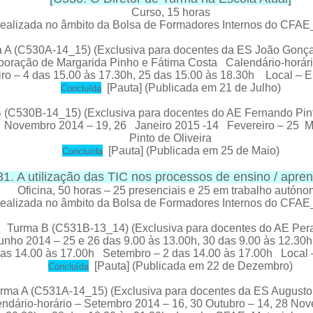
Curso
, 15 horas
ealizada no âmbito da Bolsa de Formadores Internos do CFA
 A (C530A-14_15) (Exclusiva para docentes da ES João Gonça
boração de Margarida Pinho e Fátima Costa Calendário-horári
ro – 4 das 15.00 às 17.30h, 25 das 15.00 às 18.30h Local – 
[
Pauta
] (Publicada em 21 de Julho)
C
oncluída
 (C530B-14_15) (Exclusiva para docentes do AE Fernando Pinto
Novembro 2014 – 19, 26 Janeiro 2015 -14 Fevereiro – 25 Ma
Pinto de Oliveira
[
Pauta
] (Publicada em 25 de Maio)
C
oncluída
1. A utilização das TIC nos processos de ensino / apr
Oficina
, 50 horas – 25 presenciais e 25 em trabalho autón
ealizada no âmbito da Bolsa de Formadores Internos do CFA
Turma B (C531B-13_14) (Exclusiva para docentes do AE Peraf
o 2014 – 25 e 26 das 9.00 às 13.00h, 30 das 9.00 às 12.30h J
das 14.00 às 17.00h Setembro – 2 das 14.00 às 17.00h Local –
[
Pauta
] (Publicada em 22 de Dezembro)
C
oncluída
rma A (C531A-14_15) (Exclusiva para docentes da ES August
dário-horário – Setembro 2014 – 16, 30 Outubro – 14, 28 Novemb