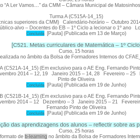
jeto “A Ler Vamos…” da CMM – Câmara Municipal de Matosin
Turma A (C515A-14_15)
écnicas superiores da CMM) Calendário-horário –
Outubro 201
úblico-alvo – Docentes do EB – 1º Ciclo a lecionar o 1º ano L
[
Pauta
] (Publicada em 13 de Março)
C
oncluída
[
C521. Metas curriculares de Matemática – 1º Ciclo
Curso
, 15 horas
ealizada no âmbito da Bolsa de Formadores Internos do CFA
A (C521A-14_15) (Em exclusivo para o AE Eng. Fernando Pinto 
ovembro 2014 – 12, 19 Janeiro 2015 – 14, 28 Fevereiro – 25
Pinto de Oliveira
[
Pauta
] (Publicada em 19 de Junho)
C
oncluída
B (C521B-14_15) (Em exclusivo para o AE Eng. Fernando Pinto 
ovembro 2014 – 12 Dezembro – 3 Janeiro 2015 – 21 Fevereiro
Fernando Pinto de Oliveira
[
Pauta
] (Publicada em 19 de Junho)
C
oncluída
ção das aprendizagens dos alunos – reflectir sobre as pr
Curso
, 25 horas
 formato de
b
-learning
no âmbito da Bolsa de Formadores Inte