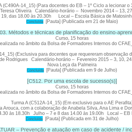
 (C490A-14_15) (Para docentes do EB – 1º Ciclo a lecionar o 3
 Teresa Oliveira Calendário-horário – Novembro 2014 – 13, 
e 19, das 18.00 às 20.30h Local – Escola Básica de Matosinh
[
Pauta
] (Publicada em 21 de Maio)
Concluída
03. Métodos e técnicas de planificação do ensino-apre
Curso
, 15 horas
ealizada no âmbito da Bolsa de Formadores Internos do CFA
4_15) (Exclusiva para docentes que requereram observação 
de Rodrigues Calendário-horário – Fevereiro 2015 – 3, 10, 2
Nova Leça da Palmeira
[
Pauta
] (Publicada em 9 de Julho)
Concluída
[
C512. Por uma escola de sucesso(s)
]
Curso
, 15 horas
ealizada no âmbito da Bolsa de Formadores Internos do CFA
Turma A (C512A-14_15) (Em exclusivo para o AE Perafita
a Arouca, com a colaboração de Anabela Silva, Ana Lima e Do
4.30 às 18.30h Julho – 7 e 8 das 14.00 às 19.00h Local – EB 
[
Pauta
] (Publicada em 31 de Julho)
C
oncluída
AR – Prevenção e atuação em caso de acidente / inci