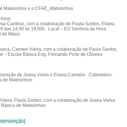
 de Matosinhos e o CFAE_Matosinhos
Hora)
esa Cardoso, c
om a colaboração de Paula Santos, Eliana
19 das 14.00 às 19.00h Local – ES Senhora da Hora
8 de Maio)
nseca,
Carmen Vieira,
com a colaboração de Paula Santos,
l – Escola Básica Eng. Fernando Pinto de Oliveira
boração de Joana Vieira e Eliana Carneiro
Calendário-
ca de Matosinhos
Vieira,
Paula Santos, com a colaboração de Joana Vieira
a Básica de Matosinhos
intervenção
]