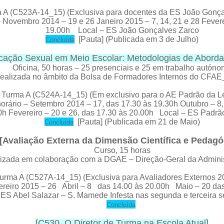
 A (C523A-14_15) (Exclusiva para docentes da ES João Gonça
ovembro 2014 – 19 e 26 Janeiro 2015 – 7, 14, 21 e 28 Feverei
19.00h Local – ES João Gonçalves Zarco
[
Pauta
] (Publicada em 3 de Julho)
C
oncluída
cação Sexual em Meio Escolar: Metodologias de Aborda
Oficina, 50 horas – 25 presenciais e 25 em trabalho autón
ealizada no âmbito da Bolsa de Formadores Internos do CFA
Turma A (C524A-14_15) (Em exclusivo para o AE Padrão da L
orário – Setembro 2014 – 17, das 17.30 às 19.30h Outubro – 8,
0h Fevereiro – 20 e 26, das 17.30 às 20.00h Local – ES Padr
[
Pauta
] (Publicada em 21 de Maio)
C
oncluída
[
Avaliação Externa da Dimensão Científica e Pedagó
Curso
, 15 horas
lizada em colaboração com a DGAE – Direção-Geral da Admini
urma A (C527A-14_15) (Exclusiva para Avaliadores Externos 2
reiro 2015 – 26 Abril – 8 das 14.00 às 20.00h Maio – 20 das
 ES Abel Salazar – S. Mamede Infesta nas segunda e terceira 
C
oncluída
[
C530. O Diretor de Turma na Escola Atual
]