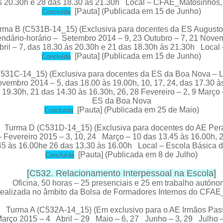
s 20.30h e 28 das 18.30 às 21.30h Local – CFAE_Matosinhos,
[
Pauta
] (Publicada em 15 de Junho)
C
oncluída
rma B (C531B-14_15) (Exclusiva para docentes da ES August
ndário-horário – Setembro 2014 – 9, 23 Outubro – 7, 21 Novem
Abril – 7, das 18.30 às 20.30h e 21 das 18.30h às 21.30h Loc
[
Pauta
] (Publicada em 15 de Junho)
C
oncluída
531C-14_15) (Exclusiva para docentes da ES da Boa Nova – L
embro 2014 – 5, das 18.00 às 19.00h, 10, 17, 24, das 17.30 à
s 19.30h, 21 das 14.30 às 16.30h, 26, 28 Fevereiro – 2, 9 Març
ES da Boa Nova
[
Pauta
] (Publicada em 25 de Maio)
C
oncluída
Turma D (C531D-14_15) (Exclusiva para docentes do AE Pera
evereiro 2015 – 3, 10, 24 Março – 10 das 13.45 às 16.00h, 26
45 às 16.00he 26 das 13.30 às 16.00h Local – Escola Básica d
[
Pauta
] (Publicada em 8 de Julho)
C
oncluída
[
C532. Relacionamento Interpessoal na Escola
]
Oficina, 50 horas – 25 presenciais e 25 em trabalho autón
ealizada no âmbito da Bolsa de Formadores Internos do CFA
Turma A (C532A-14_15) (Em exclusivo para o AE Irmãos Pas
Março 2015 – 4 Abril – 29 Maio – 6, 27 Junho – 3, 29 Julho –