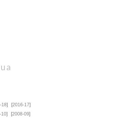
nua
-18
] [
2016-17
]
-10
] [
2008-09
]