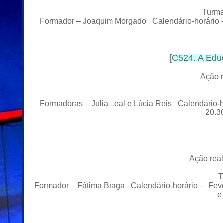
Turma
Formador – Joaquim Morgado Calendário-horário - N
[
C524. A Edu
Ação r
Formadoras – Julia Leal e Lúcia Reis Calendário-h
20.3
Ação rea
T
Formador – Fátima Braga Calendário-horário – Feve
e